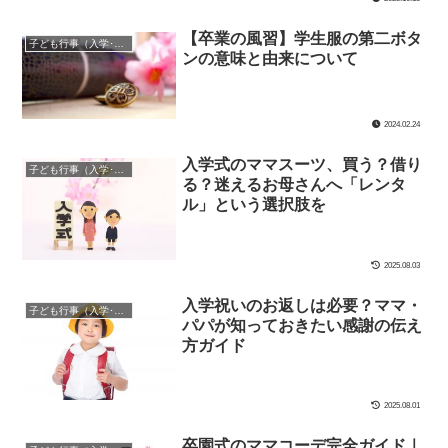
【卒業の風習】学生服の第二ボタ
子ども行事（入学･入園･卒業･卒園など）
ンの意味と由来について
2024.02.24
入学式のママスーツ、買う？借り
子ども行事（入学･入園･卒業･卒園など）
る？迷えるお母さんへ「レンタ
ル」という選択肢を
2025.08.03
入学祝いのお返しは必要？ママ・
子ども行事（入学･入園･卒業･卒園など）
パパが知っておきたい感謝の伝え
方ガイド
2025.08.01
卒園式のママコーデ完全ガイド｜