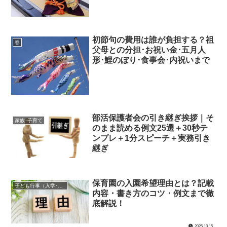
初節句の費用は誰が負担する？祖
春
父母との分担･お祝い金･五月人
形･鯉のぼり･食事会･内祝いまで
部活保護者会の引き継ぎ挨拶｜そ
家族･子育て
のまま読める例文25選＋30秒テ
ンプレ＋1分スピーチ＋実務引き
継ぎ
保育園の入園希望理由とは？記載
子ども行事（入学･入園･卒業･卒園など）
内容・書き方のコツ・例文まで徹
底解説！
2025.10.15