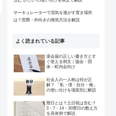
含む“かたい”の使い分けを例文で解説
サーキュレーターで湿気を逃がす置き場所
は？窓際・外向きの換気方法を解説
よく読まれている記事
退会届の正しい書き方とす
ぐ使える例文｜協会・団
体・町内会向け
社会人の一人称は何が正
解？ 「私・僕・自分・俺」
の使い分けを場面別に解説
暦日とは？土日祝は含む？
3・7・14・30暦日の数え方
を具体例で解説