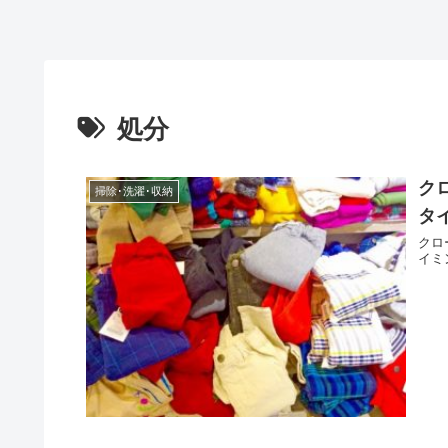
処分
ク
掃除･洗濯･収納
タ
クロ
イミ