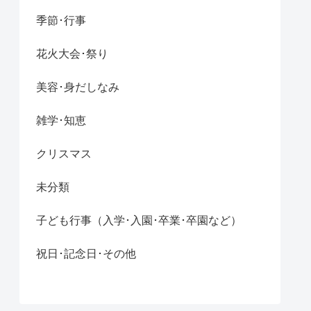
季節･行事
花火大会･祭り
美容･身だしなみ
雑学･知恵
クリスマス
未分類
子ども行事（入学･入園･卒業･卒園など）
祝日･記念日･その他