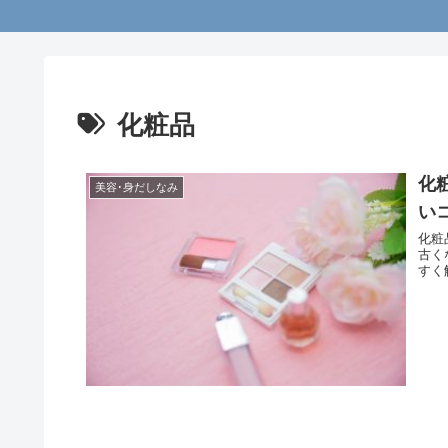
化粧品
化
美容･身だしなみ
い
化粧
古く
すく