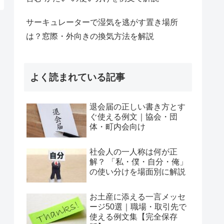
サーキュレーターで湿気を逃がす置き場所
は？窓際・外向きの換気方法を解説
よく読まれている記事
退会届の正しい書き方とす
ぐ使える例文｜協会・団
体・町内会向け
社会人の一人称は何が正
解？ 「私・僕・自分・俺」
の使い分けを場面別に解説
お土産に添える一言メッセ
ージ50選｜職場・取引先で
使える例文集【完全保存