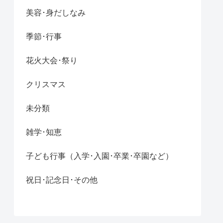
美容･身だしなみ
季節･行事
花火大会･祭り
クリスマス
未分類
雑学･知恵
子ども行事（入学･入園･卒業･卒園など）
祝日･記念日･その他