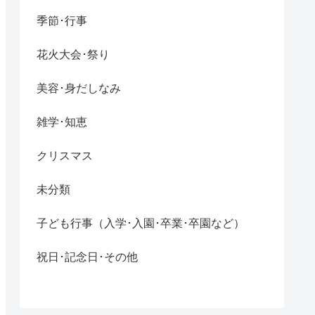
季節･行事
花火大会･祭り
美容･身だしなみ
雑学･知恵
クリスマス
未分類
子ども行事（入学･入園･卒業･卒園など）
祝日･記念日･その他