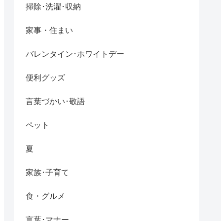
掃除･洗濯･収納
家事・住まい
バレンタイン･ホワイトデー
便利グッズ
言葉づかい･敬語
ペット
夏
家族･子育て
食・グルメ
言葉･マナー