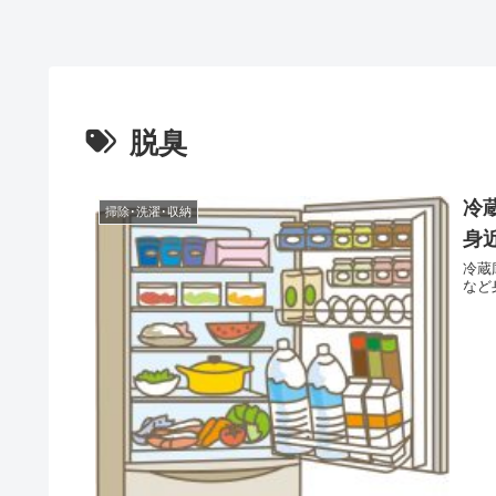
脱臭
冷
掃除･洗濯･収納
身
冷蔵
など