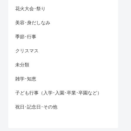
花火大会･祭り
美容･身だしなみ
季節･行事
クリスマス
未分類
雑学･知恵
子ども行事（入学･入園･卒業･卒園など）
祝日･記念日･その他