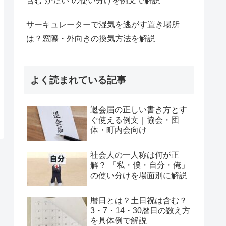
含む“かたい”の使い分けを例文で解説
サーキュレーターで湿気を逃がす置き場所
は？窓際・外向きの換気方法を解説
よく読まれている記事
退会届の正しい書き方とす
ぐ使える例文｜協会・団
体・町内会向け
社会人の一人称は何が正
解？ 「私・僕・自分・俺」
の使い分けを場面別に解説
暦日とは？土日祝は含む？
3・7・14・30暦日の数え方
を具体例で解説