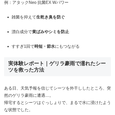
例：アタックNeo 抗菌EX Wパワー
雑菌を抑えて
生乾き臭を防ぐ
漂白成分で
黄ばみやシミを防止
すすぎ1回で
時短・節水
にもつながる
実体験レポート｜ゲリラ豪雨で濡れたシー
ツを救った方法
ある日、天気予報を信じてシーツを外干ししたところ、突
然のゲリラ豪雨に遭遇…。
帰宅するとシーツはぐっしょりで、まるで水に浸けたよう
な状態でした。