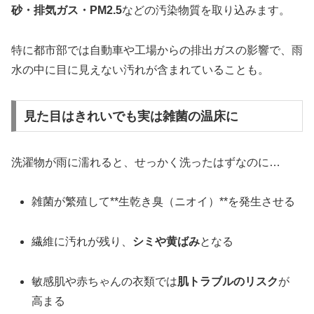
砂・排気ガス・PM2.5
などの汚染物質を取り込みます。
特に都市部では自動車や工場からの排出ガスの影響で、雨
水の中に目に見えない汚れが含まれていることも。
見た目はきれいでも実は雑菌の温床に
洗濯物が雨に濡れると、せっかく洗ったはずなのに…
雑菌が繁殖して**生乾き臭（ニオイ）**を発生させる
繊維に汚れが残り、
シミや黄ばみ
となる
敏感肌や赤ちゃんの衣類では
肌トラブルのリスク
が
高まる