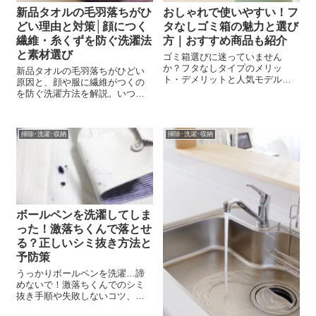
新品タオルの毛羽落ちがひ
おしゃれで使いやすい！フ
どい理由と対策│顔につく
タなしゴミ箱の魅力と選び
繊維・糸くずを防ぐ洗濯法
方｜おすすめ商品も紹介
と素材選び
ゴミ箱選びに迷っていません
か？フタなしタイプのメリッ
新品タオルの毛羽落ちがひどい
ト・デメリットと人気モデルを
原因と、顔や服に繊維がつくの
紹介。キッチンやリビングにぴ
を防ぐ洗濯方法を解説。いつま
ったり！
で続くのか、正しい対策やタオ
ル選びのポイントもわかりやす
く紹介します。
掃除･洗濯･収納
掃除･洗濯･収納
ボールペンを洗濯してしま
った！激落ちくんで落とせ
る？正しいシミ抜き方法と
予防策
うっかりボールペンを洗濯…諦
めないで！激落ちくんでのシミ
抜き手順や失敗しないコツ、ク
リーニングとの使い分けを紹