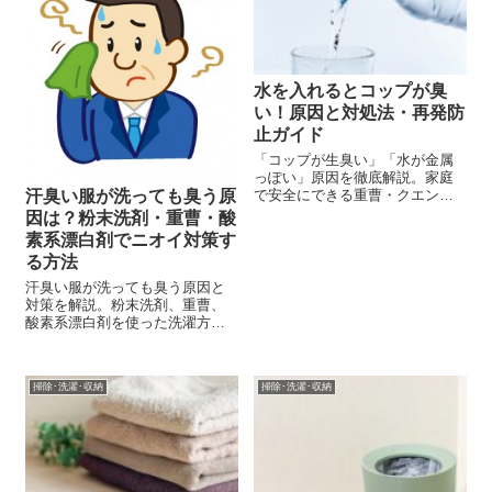
てしまったら洗濯...
水を入れるとコップが臭
い！原因と対処法・再発防
止ガイド
「コップが生臭い」「水が金属
っぽい」原因を徹底解説。家庭
で安全にできる重曹・クエン酸
汗臭い服が洗っても臭う原
洗浄の手順から、衛生的な乾
因は？粉末洗剤・重曹・酸
燥・保管方法まで紹介。小さな
素系漂白剤でニオイ対策す
お子さんやペットがいる家庭で
る方法
も安心です。
汗臭い服が洗っても臭う原因と
対策を解説。粉末洗剤、重曹、
酸素系漂白剤を使った洗濯方
法、前洗い、つけ置き、乾燥の
コツ、洗えない服のニオイ対策
までわかりやすく紹介します。
掃除･洗濯･収納
掃除･洗濯･収納