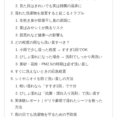
見た目はきれいでも実は雑菌の温床に
濡れた洗濯物を放置すると起こるトラブル
生乾き臭や部屋干し臭の原因に
黄ばみやシミが残るリスク
肌荒れなど健康への影響も
どの程度の雨なら洗い直すべき？
小雨で少し湿った程度 → すすぎ1回でOK
びしょ濡れになった場合 → 洗剤でしっかり再洗い
黄砂・花粉・PM2.5の時期は必ず洗い直し
すぐに洗えないときの応急処置
シミやニオイを防ぐ洗い直しの方法
軽い濡れなら「すすぎ1回」で十分
びしょ濡れは「抗菌・漂白入り洗剤」で洗い直す
実体験レポート｜ゲリラ豪雨で濡れたシーツを救った
方法
雨の日でも洗濯物を守るための予防策