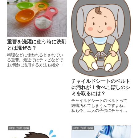
重曹を洗濯に使う時に洗剤
とは混ぜる？
料理などに使われるとされてい
る重曹。最近ではテレビなどで
お掃除に活用する方法も紹介さ
れています。 実は、 洗濯にも使
えるって知っていましたか？ と
っても万能な重曹ですが、今回
チャイルドシートのベルト
はお洗濯に使う場合の使い方を
に汚れが！食べこぼしのシ
ご紹介します。 重曹を洗濯のと
ミを取るには？
きに使う...
チャイルドシートのベルトって
結構汚れてしまうんですよね。
私も今、二人の子供にチャイル
ドシートを使って要るんです
が、ベルトの部分って必ず大人
も子供も手で触れます。 しか
掃除･洗濯･収納
掃除･洗濯･収納
も、シートベルトって取り外し
が出来なかったりするので汚れ