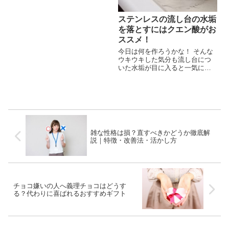
介。
ステンレスの流し台の水垢
を落とすにはクエン酸がお
ススメ！
今日は何を作ろうかな！ そんな
ウキウキした気分も流し台につ
いた水垢が目に入ると一気にし
ぼんで気分も落ちてしまいま
す。。 特に、ステンレス製の流
し台は水垢が目立ちますよね。
そんなことにならないよう、キ
ッチンの流し台はいつも清潔で
いたいもので...
雑な性格は損？直すべきかどうか徹底解
説｜特徴・改善法・活かし方
チョコ嫌いの人へ義理チョコはどうす
る？代わりに喜ばれるおすすめギフト