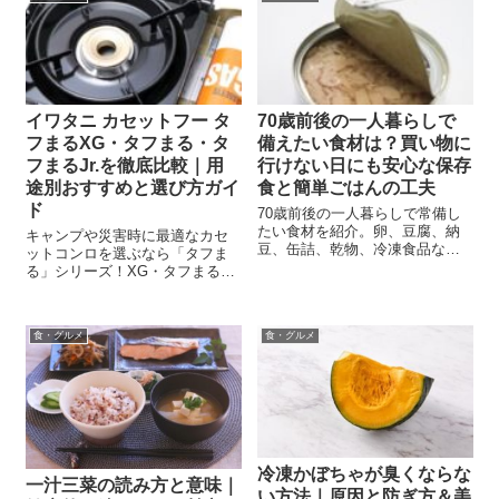
イワタニ カセットフー タ
70歳前後の一人暮らしで
フまるXG・タフまる・タ
備えたい食材は？買い物に
フまるJr.を徹底比較｜用
行けない日にも安心な保存
途別おすすめと選び方ガイ
食と簡単ごはんの工夫
ド
70歳前後の一人暮らしで常備し
たい食材を紹介。卵、豆腐、納
キャンプや災害時に最適なカセ
豆、缶詰、乾物、冷凍食品な
ットコンロを選ぶなら「タフま
ど、買い物に行けない日や食欲
る」シリーズ！XG・タフまる・
がない日にも役立つ備えと、無
タフまるJr.の違いを徹底比較
理なく続ける食事の工夫を解説
し、最適な一台を見つけるため
します。
のガイドをお届けします。
食・グルメ
食・グルメ
冷凍かぼちゃが臭くならな
一汁三菜の読み方と意味｜
い方法｜原因と防ぎ方＆美