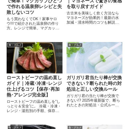
で簡単！マグカップひとつ
｜マヨネーズで驚きの食感
で作れる温泉卵レシピと失
を取り戻すガイド
敗しないコツ
古古米を美味しく炊く方法なら
マヨネーズが効果的！最新の水
もう買わなくてOK！家事ヤロ
加減・浸水時間のコツも解説。
ウ!!!で紹介された温泉卵の作り
古古米・備蓄米をふっくら新米
方。レンジで簡単、マグカップ
食感に変える裏技と活用レシピ
ひとつで失敗しない裏ワザを徹
を紹介。
底ガイド！
食・グルメ
食・グルメ
ローストビーフの温め直し
ガリガリ君当たり棒が交換
ガイド｜冷蔵･冷凍･レンジ
できない？断られた時の対
仕上げるコツ【保存･再加
処法と正しい交換ルール
熱･アレンジ完全版】
ガリガリ君の当たり棒が交換で
きない!? 2025年最新版で、断ら
ローストビーフの温め直しを“し
れたときの対処法・公式ルー
っとり＆安全”に。 冷蔵・冷凍・
ル・問い合わせ先を徹底解説。
レンジ・湯煎別の手順、保存期
交換できるお店・偽造注意点・
間、温度管理、失敗リカバリ
保存方法・当たりの確率もわか
ー、 アレンジレシピまで徹底解
る！
説した完全ガイド。
食・グルメ
食・グルメ