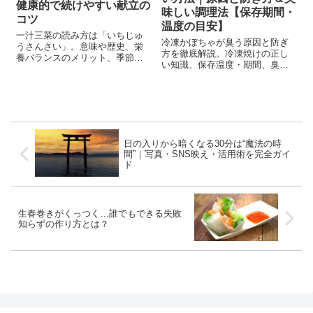
健康的で続けやすい献立の
味しい調理法【保存期間・
コツ
温度の目安】
一汁三菜の読み方は「いちじゅ
冷凍かぼちゃが臭う原因と防ぎ
うさんさい」。意味や歴史、栄
方を徹底解説。冷凍焼けの正し
養バランスのメリット、季節の
い知識、保存温度・期間、臭み
献立例や忙しい日の時短ワザま
を消すレシピや栄養効果まで。
で、初心者にもわかりやすく解
美味しさを守る保存法がわかり
説します。
ます。
日の入りから暗くなる30分は“魔法の時
間”｜写真・SNS映え・活用術を完全ガイ
ド
生春巻きがくっつく…誰でもできる失敗
知らずの作り方とは？