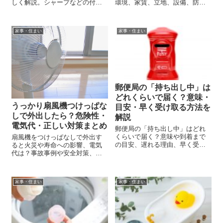
しく解説。シャープなどの付け
環境、家賃、立地、設備、防
替え対応モデルも紹介し、後悔
犯、内見のチェックポイントま
しない選び方を提案。
で、後悔しない部屋探しのコツ
を初心者向けにまとめました。
家事・住まい
家事・住まい
郵便局の「持ち出し中」は
どれくらいで届く？意味・
うっかり扇風機つけっぱな
目安・早く受け取る方法を
しで外出したら？危険性・
解説
電気代・正しい対策まとめ
郵便局の「持ち出し中」はどれ
くらいで届く？意味や到着まで
扇風機をつけっぱなしで外出す
の目安、遅れる理由、早く受け
ると火災や寿命への影響、電気
取る方法までやさしく解説しま
代は？事故事例や安全対策、買
す。
い替え目安まで徹底解説しま
す。
家事・住まい
家事・住まい