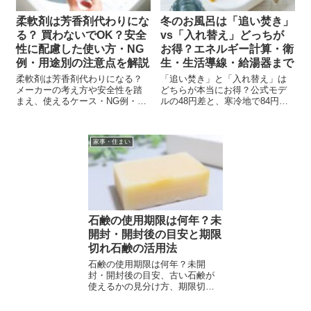
柔軟剤は芳香剤代わりにな
冬のお風呂は「追い焚き」
る？ 買わないでOK？安全
vs「入れ替え」どっちが
性に配慮した使い方・NG
お得？エネルギー計算・衛
例・用途別の注意点を解説
生・生活導線・給湯器まで
柔軟剤は芳香剤代わりになる？
「追い焚き」と「入れ替え」は
メーカーの考え方や安全性を踏
どちらが本当にお得？公式モデ
まえ、使えるケース・NG例・注
ルの48円差と、寒冷地で84円差
意点を初心者向けにやさしく解
になるケースをわかりやすく解
説。赤ちゃん・ペットがいる家
説。家族人数・衛生・給湯器ま
庭の注意点も紹介。
で総合判断できる完全ガイド。
家事・住まい
石鹸の使用期限は何年？未
開封・開封後の目安と期限
切れ石鹸の活用法
石鹸の使用期限は何年？未開
封・開封後の目安、古い石鹸が
使えるかの見分け方、期限切れ
石鹸の活用法、長持ちさせる保
管方法までやさしく解説しま