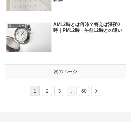
AM12時とは何時？答えは深夜0
暮らし･家事
時｜PM12時・午前12時との違い
次のページ
次
1
2
3
…
60
へ