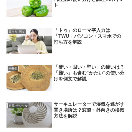
ト
「トゥ」のローマ字入力は
書き方･例文
「TWU」パソコン・スマホでの
打ち方を解説
「硬い・固い・堅い」の違いは？
未分類
「難い」も含む“かたい”の使い分
けを例文で解説
サーキュレーターで湿気を逃がす
家電･デジタル
置き場所は？窓際・外向きの換気
方法を解説