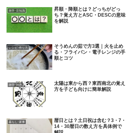
昇順・降順とは？どっちがどっ
雑学･豆知識
ち？覚え方とASC・DESCの意味
を解説
そうめんの茹で方3選｜火を止め
レシピ･作り方
る・フライパン・電子レンジの手
順とコツ
太陽は東から西？東西南北の覚え
雑学･知恵
方を子ども向けに簡単解説
暦日とは？土日祝は含む？3・7・
暮らし･家事
14・30暦日の数え方を具体例で
解説