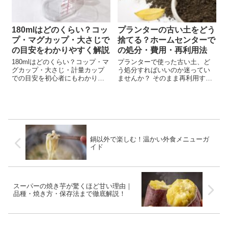
180mlはどのくらい？コッ
プランターの古い土をどう
プ・マグカップ・大さじで
捨てる？ホームセンターで
の目安をわかりやすく解説
の処分・費用・再利用法
180mlはどのくらい？コップ・マ
プランターで使った古い土、ど
グカップ・大さじ・計量カップ
う処分すればいいのか迷ってい
での目安を初心者にもわかりや
ませんか？ そのまま再利用する
すく解説。米1合や水180mlの重
のは植物に悪影響を与えること
さの違いも紹介します。
もあり、かといってゴミとして
捨てるのも不安…。 この記事で
は、古いプランターの土の正し
い処分方法を「ホームセンター
の回収サービ...
鍋以外で楽しむ！温かい外食メニューガ
イド
スーパーの焼き芋が驚くほど甘い理由｜
品種・焼き方・保存法まで徹底解説！