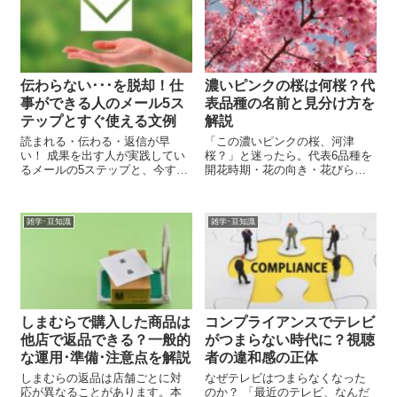
伝わらない･･･を脱却！仕
濃いピンクの桜は何桜？代
事ができる人のメール5ス
表品種の名前と見分け方を
テップとすぐ使える文例
解説
読まれる・伝わる・返信が早
「この濃いピンクの桜、河津
い！ 成果を出す人が実践してい
桜？」と迷ったら。代表6品種を
るメールの5ステップと、今すぐ
開花時期・花の向き・花びらの
使える文例テンプレートを多数
数で比較し、写真から候補を絞
紹介。NG例との比較やFAQも掲
るコツを初心者向けに紹介。
載し、あなたのビジネスメール
雑学･豆知識
雑学･豆知識
を劇的に改善します！
しまむらで購入した商品は
コンプライアンスでテレビ
他店で返品できる？一般的
がつまらない時代に？視聴
な運用･準備･注意点を解説
者の違和感の正体
しまむらの返品は店舗ごとに対
なぜテレビはつまらなくなった
応が異なることがあります。本
のか？ 「最近のテレビ、なんだ