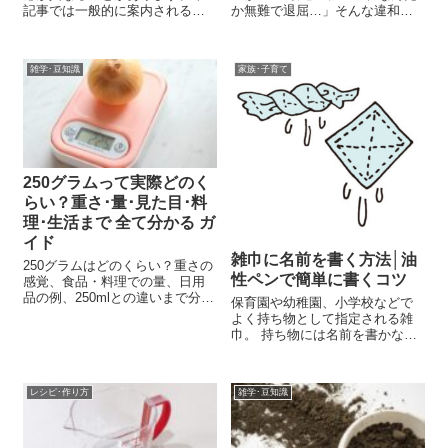
記事では一般的に案内される返
か無難で退屈…」そんな違和感
品条件、他店対応の傾向、決済
を覚えたことはありませんか？
方法別の返金手続き、注意点ま
その背景には、“コンプライアン
で詳しく解説します。
ス”というキーワードが大きく関
雑学･豆知識
家族･子育て
係しているのかもしれません。
本記事では、コンプライアンス
とはそ...
250グラムって実際どのく
らい？重さ･量･見た目･料
理･生活まで 全て分かる ガ
イド
雑巾に名前を書く方法│油
250グラムはどのくらい？重さの
性ペンで簡単に書くコツ
感覚、食品・料理での量、日用
品の例、250mlとの違いまで分か
保育園や幼稚園、小学校などで
りやすく解説。料理・買い物・
よく持ち物として指定される雑
郵便・生活で役立つ“250gの完全
巾。 持ち物には名前を書かなけ
ガイド”。
ればいけませんよね。でも、雑
巾ってタオルの毛羽立ちが邪魔
で名前が書きにくい！ そんな名
レシピ･作り方
雑学･豆知識
前が書きにくい雑巾に名前を書
くのにおすすめの方法は、「手
書き」です。...