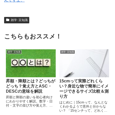
んですよ。
雑学･豆知識
こちらもおススメ！
雑学･豆知識
雑学･豆知識
昇順・降順とは？どっちが
15cmって実際どれくら
どっち？覚え方とASC・
い？身近な物で簡単にイメ
DESCの意味を解説
ージできるサイズ比較＆測
り方
昇順と降順の違いを初心者向け
にわかりやすく解説。数字・日
はじめに｜15cmって、なんとな
付・文字の並び方や覚え方、
くわかるようで意外と分からな
SQLで使うASC・DESC、
い？ 「15センチって、どれくら
ORDER BYの基本まで具体例つ
いの長さだろう？」そんなふう