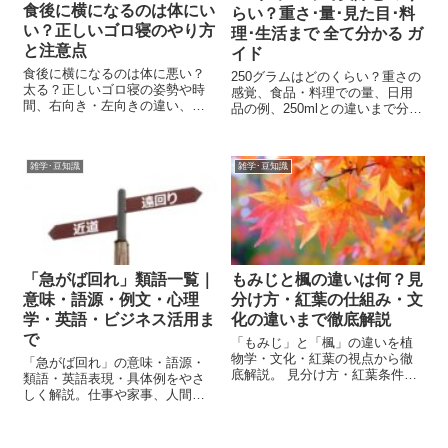
食後に横になるのは体にい
らい？重さ･量･見た目･料
い？正しいゴロ寝のやり方
理･生活まで 全て分かる ガ
と注意点
イド
食後に横になるのは体に悪い？
250グラムはどのくらい？重さの
太る？正しいゴロ寝の姿勢や時
感覚、食品・料理での量、日用
間、右向き・左向きの違い、逆
品の例、250mlとの違いまで分か
流性食道炎の注意点をわかりや
りやすく解説。料理・買い物・
すく解説します。
郵便・生活で役立つ“250gの完全
ガイド”。
雑学･豆知識
雑学･豆知識
「急がば回れ」類語一覧｜
もみじと楓の違いは何？見
意味・語源・例文・心理
分け方・紅葉の仕組み・文
学・英語・ビジネス活用ま
化の違いまで徹底解説
で
「もみじ」と「楓」の違いを植
物学・文化・紅葉の視点から徹
「急がば回れ」の意味・語源・
底解説。 見分け方・紅葉条件・
類語・英語表現・具体例をやさ
名所・青もみじ・歴史・世界文
しく解説。仕事や家事、人間関
化まで2025年最新版で紹介。 紅
係で焦らず進むコツを紹介しま
葉をもっと深く味わうための完
す。
全ガイド。