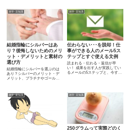
きで紹介します。
に思ったことはありませんか？
数字では分かっていても、実際
雑学･豆知識
雑学･豆知識
に目で見たり手で触ったりしな
いとイメージしにくいですよ
ね。この記...
結婚指輪にシルバーはあ
伝わらない･･･を脱却！仕
り？後悔しないためのメリ
事ができる人のメール5ス
ット・デメリットと素材の
テップとすぐ使える文例
選び方
読まれる・伝わる・返信が早
い！ 成果を出す人が実践してい
結婚指輪にシルバーを選ぶのは
るメールの5ステップと、今すぐ
あり？シルバーのメリット・デ
使える文例テンプレートを多数
メリット、プラチナやゴールド
紹介。NG例との比較やFAQも掲
との違い、後悔しない素材の選
載し、あなたのビジネスメール
び方やお手入れ方法をわかりや
を劇的に改善します！
すく解説します。
雑学･豆知識
雑学･豆知識
250グラムって実際どのく