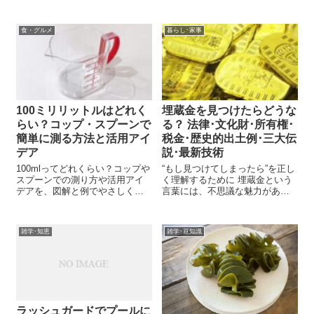
食・グルメ
暮らし･家事
100ミリリットルはどれく
埋蔵金を見つけたらどうな
らい？コップ・スプーンで
る？ 法律･文化財･所有権･
簡単に測る方法と活用アイ
税金･歴史的出土例･三大伝
デア
説･最新技術
100mlってどれくらい？コップや
“もし見つけてしまったら”を正し
スプーンでの測り方や活用アイ
く理解するために 埋蔵金という
デアを、図解と例でやさしく解
言葉には、不思議な魅力があり
説！
ます。昔の人々がどんな理由で
財宝を土の中に残したのか。歴
史の背景、文化、そして人間の
雑学･知恵
雑学･豆知識
営みがそこに凝縮されていま
す。 しかし実際に「何かを掘り
当てた」場...
ラッシュガードでプールに