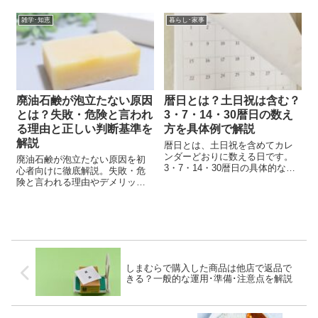
意点までやさしく解説します。
雑学･知恵
暮らし･家事
廃油石鹸が泡立たない原因
暦日とは？土日祝は含む？
とは？失敗・危険と言われ
3・7・14・30暦日の数え
る理由と正しい判断基準を
方を具体例で解説
解説
暦日とは、土日祝を含めてカレ
ンダーどおりに数える日です。
廃油石鹸が泡立たない原因を初
3・7・14・30暦日の具体的な数
心者向けに徹底解説。失敗・危
え方、営業日との違い、初日不
険と言われる理由やデメリッ
算入、期限日が休日の場合、必
ト、向き不向き、正しい判断基
着・消印有効の注意点までわか
準までやさしく整理します。
りやすく解説します。
しまむらで購入した商品は他店で返品で
きる？一般的な運用･準備･注意点を解説