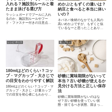
入れる？施設別ルールと着
めかぶともずくの違いは？
たまま泳げる選び方
納豆と食べると本当に体い
いの？
ラッシュガードでプールに入れ
るのか、施設別ルールやフー
ネバネバ食材のなかでも人気の
ド・ファスナー付きの注意点を
高いめかぶですが、もずくと似
解説。着たまま泳げる選び方、
ているなーと思ったことありま
おすすめ4選、下に着るものやお
せんか？ 私は、スーパーで買い
手入れ方法まで分かりやすく紹
物をしていて間違って購入した
介します。
ことがあります。（笑） そん
レシピ･作り方
食・グルメ
な、めかぶともずくの違いにつ
いてご紹介します。また、一緒
に食べるとさら...
180mlはどのくらい？コッ
プ・マグカップ・大さじで
砂糖に賞味期限がないって
の目安をわかりやすく解説
本当？古い砂糖が使えるか
見分ける方法と正しい保存
180mlはどのくらい？コップ・マ
グカップ・大さじ・計量カップ
法
での目安を初心者にもわかりや
砂糖に賞味期限がないのはな
すく解説。米1合や水180mlの重
ぜ？古い砂糖を使っていい状
さの違いも紹介します。
態・捨てるべき状態、固まった
砂糖の戻し方、冷蔵庫保存の注