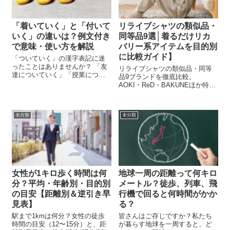
「着いていく」と「付いて
リライブシャツの類似品・
いく」の違いは？例文付き
同等品9選│着るだけリカ
で意味・使い方を解説
バリー系アイテムを目的別
に比較ガイド】
「ついていく」の漢字表記に迷
ったことはありませんか？ 「友
リライブシャツの類似品・同等
達についていく」「授業につい
品9ブランドを徹底比較。
ていけない」など、日常でよく
AOKI・ReD・BAKUNEほか特徴
使う「ついていく」という言
や選び方を目的別にわかりやす
葉。でも、「着いていく」と
く解説。初めてのリカバリーウ
「付いていく」どっちが正しい
ェア選びに役立つ保存版ガイド
の？と迷ったことがある方も多
未分類
未分類
です。
いのではないでしょ...
女性が1キロ歩く時間は何
地球一周の距離って何キロ
分？平均・年齢別・目的別
メートル？徒歩、列車、飛
の目安【距離別＆逆引き早
行機で回ると何時間がかか
見表】
る？
駅まで1kmは何分？女性の徒歩
皆さんはご存じですか？私たち
時間の目安（12〜15分）と、距
が暮らす地球を一周すると、ど