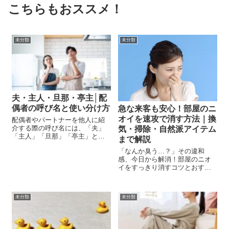
こちらもおススメ！
未分類
未分類
夫・主人・旦那・亭主│配
偶者の呼び名と使い分け方
急な来客も安心！部屋のニ
オイを速攻で消す方法｜換
配偶者やパートナーを他人に紹
介する際の呼び名には、「夫」
気・掃除・自然派アイテム
「主人」「旦那」「亭主」とい
まで解説
った様々な選択肢があります。
「なんか臭う…？」その違和
これらの言葉を状況に応じて使
感、今日から解消！部屋のニオ
い分けることで、相手に与える
イをすっきり消すコツとおすす
印象が変わります。 本稿では、
めアイテムを徹底紹介。
これらの呼び名が持つ意味と、
それぞれの適...
未分類
未分類