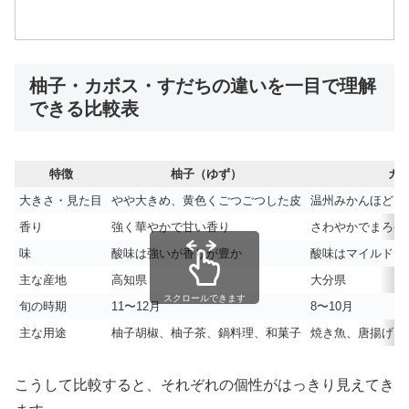
柚子・カボス・すだちの違いを一目で理解
できる比較表
特徴
柚子（ゆず）
カ
大きさ・見た目
やや大きめ、黄色くごつごつした皮
温州みかんほど、
香り
強く華やかで甘い香り
さわやかでまろや
味
酸味は強いが香りが豊か
酸味はマイルドで
主な産地
高知県
大分県
スクロールできます
旬の時期
11〜12月
8〜10月
主な用途
柚子胡椒、柚子茶、鍋料理、和菓子
焼き魚、唐揚げ、
こうして比較すると、それぞれの個性がはっきり見えてき