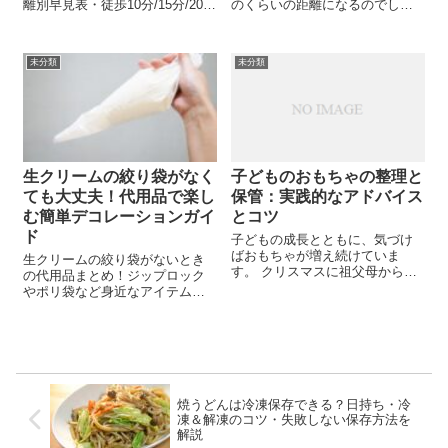
離別早見表・徒歩10分/15分/20分
のくらいの距離になるのでしょ
の逆引き表を掲載。不動産の徒
う。 さて、地球の周囲は一体何
歩表示の見方も解説。
キロメートルあるのでしょう
か。そして、この距離を旅する
未分類
未分類
のにはどれほどの時間が必要な
のでしょうか。 さらに、この距
離はどのように...
生クリームの絞り袋がなく
子どものおもちゃの整理と
ても大丈夫！代用品で楽し
保管：実践的なアドバイス
む簡単デコレーションガイ
とコツ
ド
子どもの成長とともに、気づけ
ばおもちゃが増え続けていま
生クリームの絞り袋がないとき
す。 クリスマスに祖父母から贈
の代用品まとめ！ジップロック
られるおもちゃが気になり、
やポリ袋など身近なアイテムで
「おもちゃ箱がパンパンだ
簡単デコレーション。失敗防止
な…」と感じたことはありませ
のコツも紹介。
んか？また、「このおもちゃ、
最近使っていないし…」と思っ
てこっそり処分しても、...
焼うどんは冷凍保存できる？日持ち・冷
凍＆解凍のコツ・失敗しない保存方法を
解説