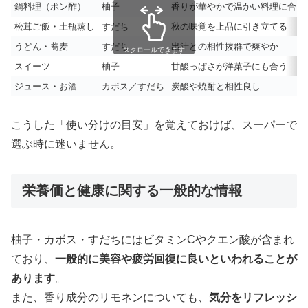
鍋料理（ポン酢）
柚子
香りが華やかで温かい料理に合う
松茸ご飯・土瓶蒸し
すだち
秋の味覚を上品に引き立てる
うどん・蕎麦
すだち
出汁との相性抜群で爽やか
スクロールできます
スイーツ
柚子
甘酸っぱさが洋菓子にも合う
ジュース・お酒
カボス／すだち
炭酸や焼酎と相性良し
こうした「使い分けの目安」を覚えておけば、スーパーで
選ぶ時に迷いません。
栄養価と健康に関する一般的な情報
柚子・カボス・すだちにはビタミンCやクエン酸が含まれ
ており、
一般的に美容や疲労回復に良いといわれることが
あります
。
また、香り成分のリモネンについても、
気分をリフレッシ