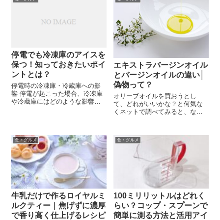
停電でも冷凍庫のアイスを
保つ！知っておきたいポイ
エキストラバージンオイル
ントとは？
とバージンオイルの違い│
偽物って？
停電時の冷凍庫・冷蔵庫への影
響 停電が起こった場合、冷凍庫
オリーブオイルを買おうとし
や冷蔵庫にはどのような影響が
て、どれがいいかな？と何気な
あるのでしょうか。まず、停電
くネットで調べてみると、なぜ
が起こったら冷凍庫や冷蔵庫を
か「本物」「偽物」なんて文字
開けないことが大切です。なぜ
が飛び交っています。 「偽物」
なら、冷気が逃げてしまい、内
ってどういうことでしょう？ オ
部の温度が上昇してしまうから
食・グルメ
食・グルメ
リーブオイルには、サラダ油に
です。 停電に...
はない、何かがあるようです。
等級とか、酸度...
牛乳だけで作るロイヤルミ
100ミリリットルはどれく
ルクティー｜焦げずに濃厚
らい？コップ・スプーンで
で香り高く仕上げるレシピ
簡単に測る方法と活用アイ