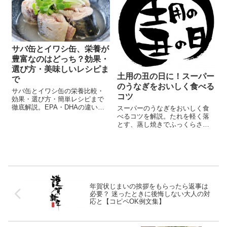
サバ缶とイワシ缶、栄養が
豊富なのはどっち？効果・
選び方・美味しいレシピま
土用の丑の日に！スーパー
で
のうなぎをおいしく食べる
サバ缶とイワシ缶の栄養比較・
コツ
効果・選び方・簡単レシピまで
徹底解説。EPA・DHAの違いや
スーパーのうなぎをおいしく食
缶汁活用法もわかる保存版ガイ
べるコツを解説。たれを軽く落
ド。
とす、蒸し焼きでふっくらさせ
る、仕上げに香ばしくする方法
から、土用の丑の日の意味や簡
単アレンジまでわかりやすく紹
介します。
年賀状じまいの挨拶をもらったら返事は
必要？ 迷ったときに後悔しない大人の対
応と【コピペOK例文集】