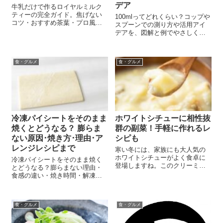
デア
牛乳だけで作るロイヤルミルク
ティーの完全ガイド。焦げない
100mlってどれくらい？コップや
コツ・おすすめ茶葉・プロ風ア
スプーンでの測り方や活用アイ
レンジ・カフェイン控えめの工
デアを、図解と例でやさしく解
夫・健康面のポイントまで徹底
説！
解説。初心者でも本格的に楽し
める極上レシピ。
食・グルメ
食・グルメ
冷凍パイシートをそのまま
ホワイトシチューに相性抜
焼くとどうなる？ 膨らま
群の副菜！手軽に作れるレ
ない原因･焼き方･理由･ア
シピも
レンジレシピまで
寒い冬には、家族にも大人気の
ホワイトシチューがよく食卓に
冷凍パイシートをそのまま焼く
登場しますね。このクリーミー
とどうなる？膨らまない理由・
な主菜にどんな副菜を合わせる
食感の違い・焼き時間・解凍の
か、時々悩むこともあるでしょ
コツ・失敗しないポイントまで
う。 また、ご飯との相性も大切
やさしく解説。初心者でもサク
です。 そこで、ホワイトシチュ
サクに仕上がる方法と簡単レシ
ーに最適な副菜を紹介します。
食・グルメ
食・グルメ
ピも紹介します。
これらの簡単...