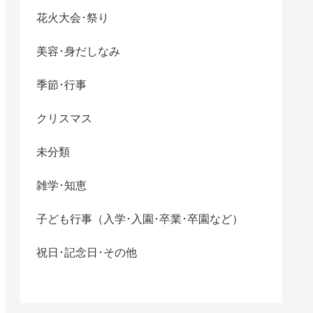
花火大会･祭り
美容･身だしなみ
季節･行事
クリスマス
未分類
雑学･知恵
子ども行事（入学･入園･卒業･卒園など）
祝日･記念日･その他