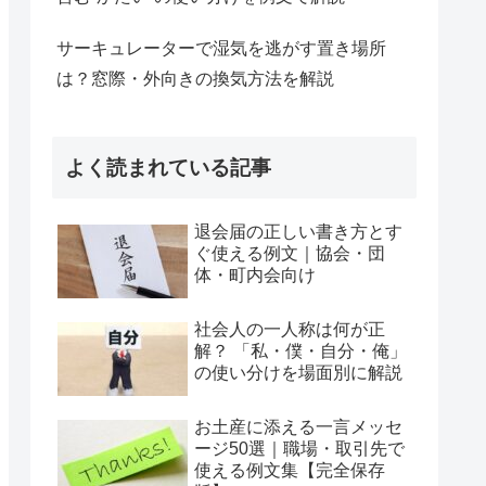
サーキュレーターで湿気を逃がす置き場所
は？窓際・外向きの換気方法を解説
よく読まれている記事
退会届の正しい書き方とす
ぐ使える例文｜協会・団
体・町内会向け
社会人の一人称は何が正
解？ 「私・僕・自分・俺」
の使い分けを場面別に解説
お土産に添える一言メッセ
ージ50選｜職場・取引先で
使える例文集【完全保存