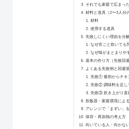
それでも家庭で広まっ
材料と道具（2〜3人分
材料
使用する道具
失敗しにくい理由を分
なぜ衣ごと炊いても
なぜ味がまとまりや
基本の作り方（失敗回
よくある失敗例と回避
失敗① 最初からチ
失敗② 調味料を足し
失敗③ 炊き上がり
炊飯器・家庭環境によ
アレンジで「まずい」
保存・再加熱の考え方
向いている人・向かな