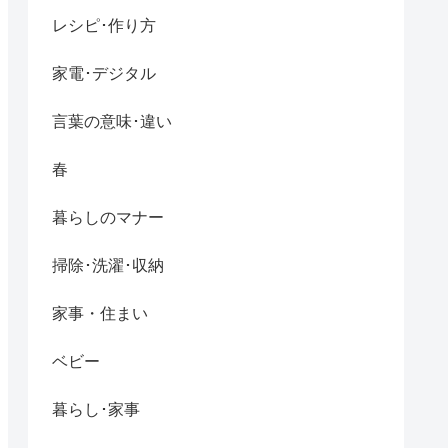
レシピ･作り方
家電･デジタル
言葉の意味･違い
春
暮らしのマナー
掃除･洗濯･収納
家事・住まい
ベビー
暮らし･家事