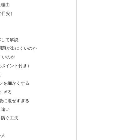
た理由
の目安）
解して解説
問題が出にくいのか
すいのか
避ポイント付き）
策
キンを細かくする
すぎる
直後に混ぜすぎる
る違い
を防ぐ工夫
い人