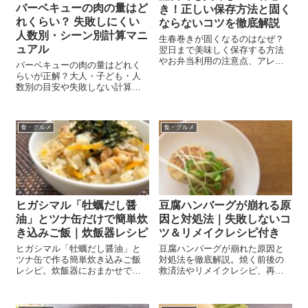
バーベキューの肉の量はど
き！正しい保存方法と固く
れくらい？ 失敗しにくい
ならないコツを徹底解説
人数別・シーン別計算マニ
生春巻きが固くなるのはなぜ？
ュアル
翌日まで美味しく保存する方法
やお弁当利用の注意点、アレン
バーベキューの肉の量はどれく
ジ術まで完全ガイド！
らいが正解？大人・子ども・人
数別の目安や失敗しない計算方
法をやさしく解説。買いすぎ・
足りないを防ぐコツや黄金バラ
ンスも紹介します。
食・グルメ
食・グルメ
ヒガシマル「牡蠣だし醤
豆腐ハンバーグが崩れる原
油」とツナ缶だけで簡単炊
因と対処法｜失敗しないコ
き込みご飯｜炊飯器レシピ
ツ＆リメイクレシピ付き
ヒガシマル「牡蠣だし醤油」と
豆腐ハンバーグが崩れた原因と
ツナ缶で作る簡単炊き込みご飯
対処法を徹底解説。焼く前後の
レシピ。炊飯器におまかせで手
救済法やリメイクレシピ、再発
間いらず！忙しい日のごはんや
防止のコツまで詳しく紹介しま
お弁当にぴったりの一品を紹介
す。
します。