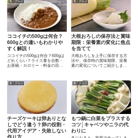
食・グルメ
食・グルメ
ココイチの500gは何合？
大根おろしの保存法と賞味
600gとの違いもわかりや
期限：栄養素の変化に焦点
すく解説！
を当てて
ココイチの500gは何合？600gは
大根おろしを上手に保存する方
どれくらい？ライス量を合数・
法や、保存時の賞味期限、栄養
お茶碗・カロリー・料金の目安
素の変化についてご紹介しま
でわかりやすく解説します。
す。 余った大根おろしをどう保
存すればいいか、あるいはあら
かじめ作っておく方法について
食・グルメ
食・グルメ
考えたことはありますか？ 冷蔵
保存の際は、大根おろしが空気
に触れるのを極...
チーズケーキは卵ありとな
もつ鍋に白菜をプラスする
しでどう違う？卵の役割・
コツ│キャベツやニラの代
代用アイデア・失敗しない
わりに
作り方
冬になると、家庭で余ってしま