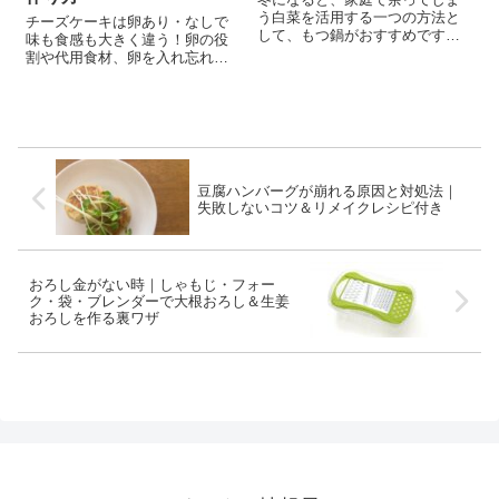
う白菜を活用する一つの方法と
チーズケーキは卵あり・なしで
して、もつ鍋がおすすめです。
味も食感も大きく違う！卵の役
もつ鍋は、人気のある鍋料理の
割や代用食材、卵を入れ忘れた
一つで、白菜はこの鍋にぴった
ときの対処法、失敗しない作り
り合います。 ©福岡県観光連盟
方までやさしく解説します。
この記事では、白菜をもつ鍋に
加える時のポイントや、キャベ
ツやニラ以...
豆腐ハンバーグが崩れる原因と対処法｜
失敗しないコツ＆リメイクレシピ付き
おろし金がない時｜しゃもじ・フォー
ク・袋・ブレンダーで大根おろし＆生姜
おろしを作る裏ワザ