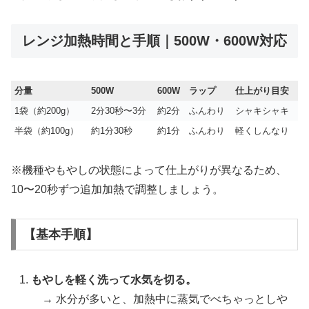
レンジ加熱時間と手順｜500W・600W対応
分量
500W
600W
ラップ
仕上がり目安
1袋（約200g）
2分30秒〜3分
約2分
ふんわり
シャキシャキ
半袋（約100g）
約1分30秒
約1分
ふんわり
軽くしんなり
※機種やもやしの状態によって仕上がりが異なるため、
10〜20秒ずつ追加加熱で調整しましょう。
【基本手順】
もやしを軽く洗って水気を切る。
→ 水分が多いと、加熱中に蒸気でべちゃっとしや