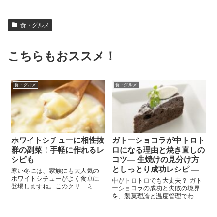
食・グルメ
こちらもおススメ！
食・グルメ
食・グルメ
ホワイトシチューに相性抜
ガトーショコラが中トロト
群の副菜！手軽に作れるレ
ロになる理由と焼き直しの
シピも
コツ― 生焼けの見分け方
としっとり成功レシピ ―
寒い冬には、家族にも大人気の
ホワイトシチューがよく食卓に
中がトロトロでも大丈夫？ ガト
登場しますね。このクリーミー
ーショコラの成功と失敗の境界
な主菜にどんな副菜を合わせる
を、製菓理論と温度管理でわか
か、時々悩むこともあるでしょ
りやすく解説。再加熱・保存術
う。 また、ご飯との相性も大切
も紹介！