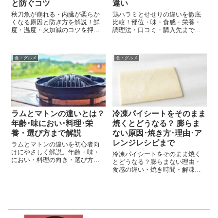
と防ぐコツ
違い
秋刀魚が崩れる・内臓が柔らか
鶏ハラミとせせりの違いを徹底
くなる原因と防ぎ方を解説！鮮
比較！部位・味・食感・栄養・
度・温度・火加減のコツを押さ
調理法・口コミ・購入先まで網
えれば、初心者でもふっくら香
羅。あなたの“推し鶏部位”が見つ
ばしく。保存・衛生・リメイク
かる完全ガイド！
まで安心して楽しめる秋刀魚ガ
食・グルメ
食・グルメ
イド。
ラムとマトンの違いとは？
冷凍パイシートをそのまま
年齢･味におい･料理･栄
焼くとどうなる？ 膨らま
養・選び方まで解説
ない原因･焼き方･理由･ア
レンジレシピまで
ラムとマトンの違いを初心者向
けにやさしく解説。年齢・味・
冷凍パイシートをそのまま焼く
におい・料理の向き・選び方ま
とどうなる？膨らまない理由・
で網羅し、どっちを買えばいい
食感の違い・焼き時間・解凍の
かがすぐ分かります。
コツ・失敗しないポイントまで
やさしく解説。初心者でもサク
サクに仕上がる方法と簡単レシ
ピも紹介します。