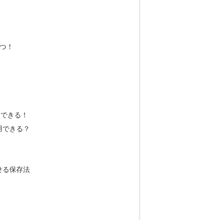
つ！
）
用できる！
用できる？
せる保存法