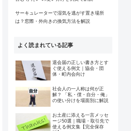
サーキュレーターで湿気を逃がす置き場所
は？窓際・外向きの換気方法を解説
よく読まれている記事
退会届の正しい書き方とす
ぐ使える例文｜協会・団
体・町内会向け
社会人の一人称は何が正
解？ 「私・僕・自分・俺」
の使い分けを場面別に解説
お土産に添える一言メッセ
ージ50選｜職場・取引先で
使える例文集【完全保存