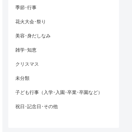
季節･行事
花火大会･祭り
美容･身だしなみ
雑学･知恵
クリスマス
未分類
子ども行事（入学･入園･卒業･卒園など）
祝日･記念日･その他