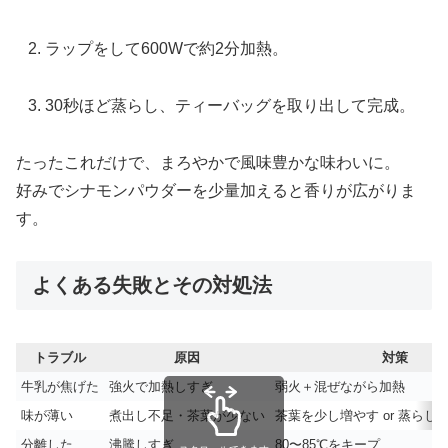
ラップをして600Wで約2分加熱。
30秒ほど蒸らし、ティーバッグを取り出して完成。
たったこれだけで、まろやかで風味豊かな味わいに。
好みでシナモンパウダーを少量加えると香りが広がりま
す。
よくある失敗とその対処法
トラブル
原因
対策
牛乳が焦げた
強火で加熱しすぎ
弱火＋混ぜながら加熱
味が薄い
煮出し不足・茶葉が少ない
茶葉を少し増やす or 蒸らし
分離した
沸騰しすぎ
80〜85℃をキープ