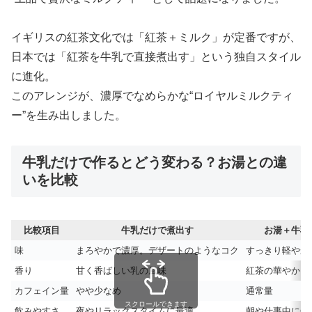
イギリスの紅茶文化では「紅茶＋ミルク」が定番ですが、
日本では「紅茶を牛乳で直接煮出す」という独自スタイル
に進化。
このアレンジが、濃厚でなめらかな“ロイヤルミルクティ
ー”を生み出しました。
牛乳だけで作るとどう変わる？お湯との違
いを比較
比較項目
牛乳だけで煮出す
お湯＋牛乳
味
まろやかで濃厚。デザートのようなコク
すっきり軽やか
香り
甘く香ばしい乳の風味
紅茶の華やかさ
カフェイン量
やや少なめ
通常量
スクロールできます
飲みやすさ
夜やリラックスタイムに最適
朝や仕事中に◎