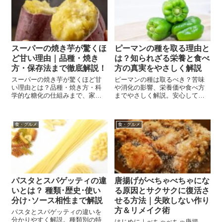
スーパーの焼き芋が驚くほ
ピーマンの種を取る理由と
ど甘い理由｜品種・焼き
は？知られざる栄養と食べ
方・保存法まで徹底解説！
方の真実をやさしく解説
スーパーの焼き芋が驚くほど甘
ピーマンの種は取るべき？苦味
い理由とは？品種・焼き方・科
や消化の影響、栄養価や食べ方
学的な糖化の仕組みまで、家庭
までやさしく解説。安心して食
で再現する方法も紹介！
べるためのポイントも紹介。
食・グルメ
食・グルメ
パスタとスパゲッティの違
唐揚げがべちゃべちゃにな
いとは？ 種類･歴史･使い
る原因とサクサクに復活さ
分け･ソース相性まで解説
せる方法｜失敗しない作り
方＆リメイク術
パスタとスパゲッティの違いを
分かりやすく解説。種類別の特
はじめに｜べちゃべちゃ唐揚