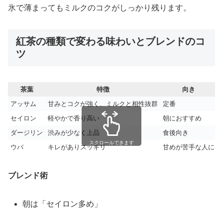
氷で薄まってもミルクのコクがしっかり残ります。
紅茶の種類で変わる味わいとブレンドのコ
ツ
茶葉
特徴
向き
アッサム
甘みとコクが強く、ミルクと相性抜群
定番
セイロン
軽やかで香り高い
朝におすすめ
ダージリン
渋みが少なく上品
食後向き
スクロールできます
ウバ
キレがありスッキリ
甘めが苦手な人に
ブレンド術
朝は「セイロン多め」