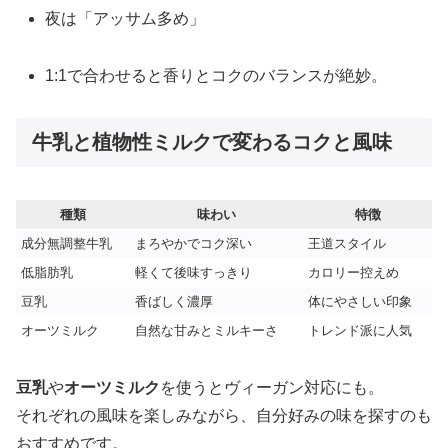
夜は「アッサム多め」
1:1で合わせると香りとコクのバランスが絶妙。
牛乳と植物性ミルクで変わるコクと風味
種類
味わい
特徴
成分無調整牛乳
まろやかでコク深い
王道スタイル
低脂肪乳
軽くて後味すっきり
カロリー控えめ
豆乳
香ばしく濃厚
体にやさしい印象
オーツミルク
自然な甘みとミルキーさ
トレンド派に人気
豆乳
や
オーツミルク
を使うとヴィーガン対応にも。
それぞれの風味を楽しみながら、自分好みの味を探すのも
おすすめです。