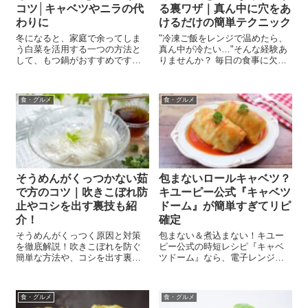
コツ│キャベツやニラの代
る裏ワザ｜真ん中に穴をあ
わりに
けるだけの簡単テクニック
冬になると、家庭で余ってしま
"冷凍ご飯をレンジで温めたら、
う白菜を活用する一つの方法と
真ん中が冷たい…"そんな経験あ
して、もつ鍋がおすすめです。
りませんか？ 毎日の食事に欠か
もつ鍋は、人気のある鍋料理の
せない白ご飯。つい多めに炊い
一つで、白菜はこの鍋にぴった
て、余った分は冷凍しておく方
り合います。 ©福岡県観光連盟
も多いのではないでしょうか？
食・グルメ
食・グルメ
この記事では、白菜をもつ鍋に
でも、いざ電子レンジで温める
加える時のポイントや、キャベ
と―― 外側は熱々なのに、中心
ツやニラ以...
がまだ...
そうめんがくっつかない茹
包まないロールキャベツ？
で方のコツ｜吹きこぼれ防
キユーピー公式『キャベツ
止やコシを出す裏技も紹
ドーム』が簡単すぎてリピ
介！
確定
そうめんがくっつく原因と対策
包まない＆煮込まない！キユー
を徹底解説！吹きこぼれを防ぐ
ピー公式の時短レシピ『キャベ
簡単な方法や、コシを出す裏ワ
ツドーム』なら、電子レンジだ
ザ、正しい保存法まで、夏に役
けで絶品ロールキャベツ風が完
立つ茹で方のコツをご紹介しま
成。忙しい日の救世主！
す。
食・グルメ
食・グルメ