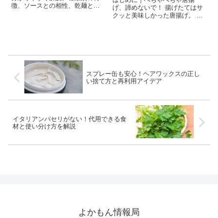
徴、ソースとの相性、乾麺と生
げ、諦めないで！ 揚げたてはサ
パスタの違い、初心者が失敗し
クッと美味しかった唐揚げ。 で
ない選び方まで網羅。
も、時間が経ったり保存してお
いたりすると、衣がしんな
り…“べちゃっ”とした残念な食感
に。 実は、べちゃべちゃ唐揚げ
には明確な原因と対処法がある
んです。 こ...
スプレー缶も安心！ヘアワックスの正し
い捨て方と再利用アイデア
イタリアンパセリがない！代用できる食
材と使い分け方を解説
よかもん情報局