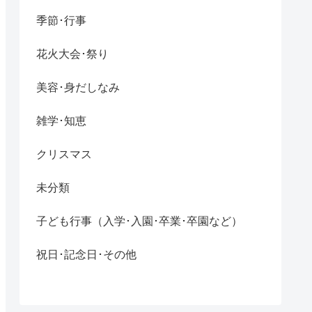
季節･行事
花火大会･祭り
美容･身だしなみ
雑学･知恵
クリスマス
未分類
子ども行事（入学･入園･卒業･卒園など）
祝日･記念日･その他