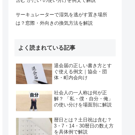
含む“かたい”の使い分けを例文で解説
サーキュレーターで湿気を逃がす置き場所
は？窓際・外向きの換気方法を解説
よく読まれている記事
退会届の正しい書き方とす
ぐ使える例文｜協会・団
体・町内会向け
社会人の一人称は何が正
解？ 「私・僕・自分・俺」
の使い分けを場面別に解説
暦日とは？土日祝は含む？
3・7・14・30暦日の数え方
を具体例で解説