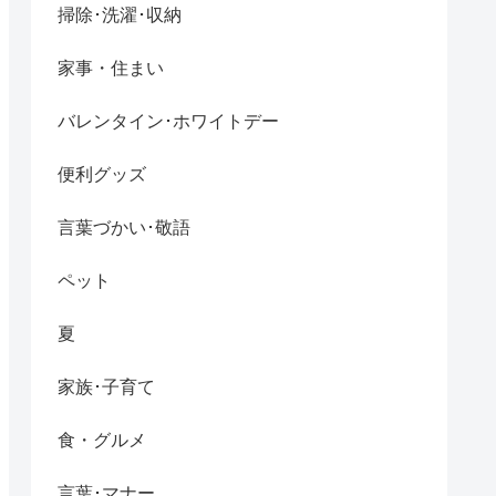
掃除･洗濯･収納
家事・住まい
バレンタイン･ホワイトデー
便利グッズ
言葉づかい･敬語
ペット
夏
家族･子育て
食・グルメ
言葉･マナー