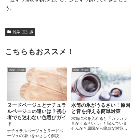
う。
雑学･豆知識
こちらもおススメ！
雑学･豆知識
雑学･豆知識
ヌードベージュとナチュラ
水筒の氷がうるさい！原因
ルベージュの違いは？初心
と音を抑える簡単対策
者でも迷わない色選びガイ
水筒に氷を入れると「カラカラ
ド
音がうるさい…」と悩んでいま
せんか？原因から簡単な対策、
ナチュラルベージュとヌードベ
静音タイプのおすすめ水筒まで
ージュの違いをやさしく解説。