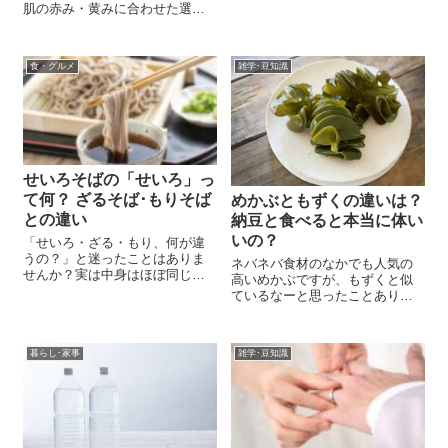
詳しく解説！教室や職場でも気
肌の赤み・黄みに合わせた選び
にならない静音生活をサポート
方やブランド別の傾向、細見え
します。
のコツまで詳しく紹介。迷わな
いストッキングの色選びガイ
食・グルメ
雑学･豆知識
ド。
せいろそばの「せいろ」っ
て何？ ざるそば･もりそば
めかぶともずくの違いは？
との違い
納豆と食べると本当に体い
いの？
「せいろ・ざる・もり、何が違
うの？」と迷ったことはありま
ネバネバ食材のなかでも人気の
せんか？実は中身はほぼ同じ。
高いめかぶですが、もずくと似
違いと由来、失敗しない注文方
ているなーと思ったことありま
法をやさしく解説します。
せんか？ 私は、スーパーで買い
物をしていて間違って購入した
ことがあります。（笑） そん
暮らし･家事
雑学･豆知識
な、めかぶともずくの違いにつ
いてご紹介します。また、一緒
に食べるとさら...