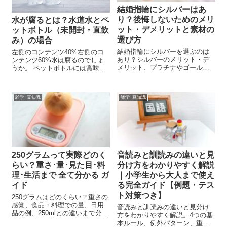
結婚指輪にシルバーはあ
り？後悔しないためのメリ
水が腐るとは？水道水とペ
ット・デメリットと素材の
ットボトル（未開封・直飲
選び方
み）の場合
結婚指輪にシルバーを選ぶのは
左側のコンテンツ40%右側のコ
あり？シルバーのメリット・デ
ンテンツ60%水は腐るのでしょ
メリット、プラチナやゴールド
うか。 ペットボトルには賞味期
との違い、後悔しない素材の選
限が書いてあるし、 口を付けた
び方やお手入れ方法をわかりや
水は早めに飲み切るのがいいと
すく解説します。
聞きます。 やはりいつか飲めな
雑学･豆知識
雑学･豆知識
くなるのでしょうか？ なぜ、ど
れくらいの時間で、 水は腐って
し...
250グラムって実際どのく
音読みと訓読みの違いと見
らい？重さ･量･見た目･料
分け方をわかりやすく解説
理･生活まで 全て分かる ガ
｜小学生から大人まで使え
イド
る完全ガイド【例題・テス
ト対策つき】
250グラムはどのくらい？重さの
感覚、食品・料理での量、日用
音読みと訓読みの違いと見分け
品の例、250mlとの違いまで分か
方をわかりやすく解説。4つの基
りやすく解説。料理・買い物・
本ルール、例外パターン、重箱