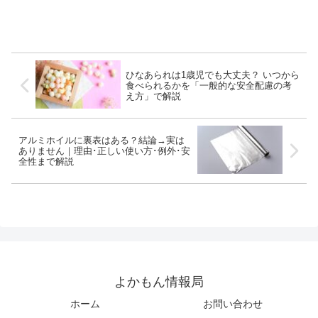
郵便・生活で役立つ“250gの完全
読み・湯桶読み、テスト対策ま
ガイド”。
で小学生から大人まで使える完
全ガイドです。
ひなあられは1歳児でも大丈夫？ いつから
食べられるかを「一般的な安全配慮の考
え方」で解説
アルミホイルに裏表はある？結論→実は
ありません｜理由･正しい使い方･例外･安
全性まで解説
よかもん情報局
ホーム
お問い合わせ