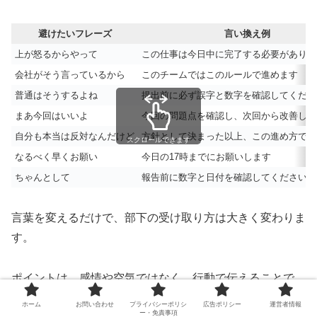
避けたいフレーズ
言い換え例
上が怒るからやって
この仕事は今日中に完了する必要がありま
会社がそう言っているから
このチームではこのルールで進めます
普通はそうするよね
提出前に必ず誤字と数字を確認してくださ
まあ今回はいいよ
今回の問題点を確認し、次回から改善しま
自分も本当は反対なんだけど
方針として決まった以上、この進め方で実
スクロールできます
なるべく早くお願い
今日の17時までにお願いします
ちゃんとして
報告前に数字と日付を確認してください
言葉を変えるだけで、部下の受け取り方は大きく変わりま
す。
ポイントは、感情や空気ではなく、行動で伝えることで
す。
ホーム
お問い合わせ
プライバシーポリシ
広告ポリシー
運営者情報
ー・免責事項