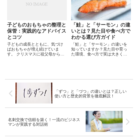
子どものおもちゃの整理と
「鮭」と「サーモン」の違
保管：実践的なアドバイス
いとは？見た目や食べ方で
とコツ
わかる選び方ガイド
子どもの成長とともに、気づけ
「鮭」と「サーモン」の違いを
ばおもちゃが増え続けていま
知っていますか？見た目や育っ
す。 クリスマスに祖父母から贈
た環境、食べ方で実は大きく異
られるおもちゃが気になり、
なる鮭とサーモンについて、わ
「おもちゃ箱がパンパンだ
かりやすく徹底解説。さらに、
な…」と感じたことはありませ
混同されがちな「マス」や「ト
んか？また、「このおもちゃ、
ラウト」との違いもご紹介しま
最近使っていないし…」と思っ
す。この記事を読めば、スーパ
てこっそり処分しても、...
ーでの魚選びや料理の楽しみ方
がきっと広がりますよ。鮭とサ
「ずつ」と「づつ」の違いとは？正しい
ーモンの魅力を深く知りたい方
使い方と歴史的背景を徹底解説！
におすすめの一冊です！
名刺交換で信頼を築く！一流のビジネス
マンが実践する対話術