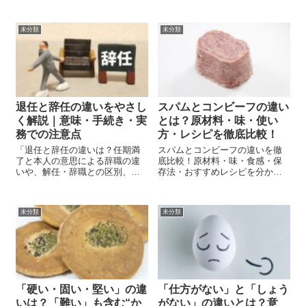
未分類
未分類
退任と辞任の違いをやさし
スパムとコンビーフの違い
く解説｜意味・手続き・実
とは？原材料・味・使い
務での注意点
方・レシピを徹底比較！
「退任と辞任の違いは？任期満
スパムとコンビーフの違いを徹
了と本人の意思による辞職の違
底比較！原材料・味・食感・保
いや、解任・辞職との区別、手
存法・おすすめレシピを分かり
続きの流れをわかりやすくまと
やすく解説。どっちを選べばい
めました。」
いか迷っている人は必見の保存
版ガイドです。
未分類
未分類
「硬い・固い・堅い」の違
「仕方がない」と「しょう
いは？「難い」も含む“か
がない」の違いとは？意