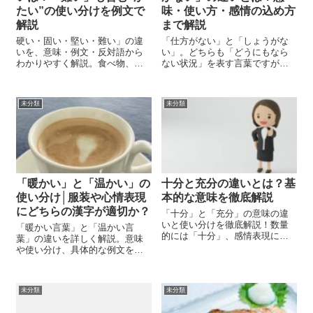
たい”の使い分けを例文で
味・使い方・感情の込め方
解説
まで解説
硬い・固い・堅い・難い」の違
「仕方がない」と「しょうがな
いを、意味・例文・反対語から
い」。どちらも「どうにもなら
わかりやすく解説。食べ物、表
ない状況」を表す言葉ですが、
情、口、決意、守りなど、迷い
意味や使い方、そして込められ
やすい「かたい」の漢字を正し
る感情の違いには注意が必要で
く使い分けるコツがわかりま
す。「なんとなく使っていたけ
未分類
未分類
す。
ど、正確な違いがわからな
い…」という方も多いのではな
いでしょうか？ この...
「暖かい」と「温かい」の
十分と充分の違いとは？基
使い分け│服装や心情表現
本的な意味を徹底解説
にどちらの漢字が適切か？
「十分」と「充分」の意味の違
いと使い分けを徹底解説！数量
「暖かい言葉」と「温かい言
的には「十分」、感情表現には
葉」の違いを詳しく解説。意味
「充分」を使うポイントや、ビ
や使い分け、具体的な例文を紹
ジネス・日常会話での具体例も
介し、正確な日本語表現を身に
紹介。漢字の誤用を防ぎ、正し
つけましょう。
い日本語表現を身につけましょ
う。
未分類
未分類