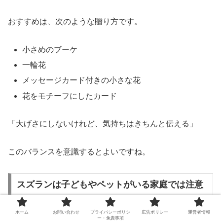
おすすめは、次のような贈り方です。
小さめのブーケ
一輪花
メッセージカード付きの小さな花
花をモチーフにしたカード
「大げさにしないけれど、気持ちはきちんと伝える」
このバランスを意識するとよいですね。
スズランは子どもやペットがいる家庭では注意
ホーム
お問い合わせ
プライバシーポリシ
広告ポリシー
運営者情報
スズランは、とても可憐で花言葉も素敵な花です。
ー・免責事項