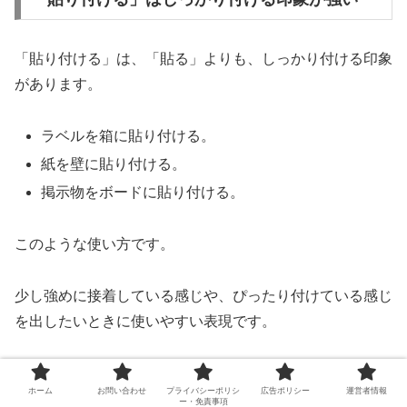
「貼り付ける」は、「貼る」よりも、しっかり付ける印象
があります。
ラベルを箱に貼り付ける。
紙を壁に貼り付ける。
掲示物をボードに貼り付ける。
このような使い方です。
少し強めに接着している感じや、ぴったり付けている感じ
を出したいときに使いやすい表現です。
「留める」「貼る」「貼り付ける」は、どれも似ています
ホーム
お問い合わせ
プライバシーポリシ
広告ポリシー
運営者情報
が、意味の中心が少し違います。
ー・免責事項