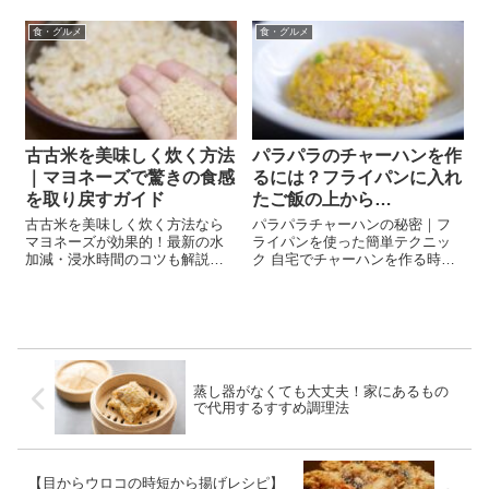
食・グルメ
食・グルメ
古古米を美味しく炊く方法
パラパラのチャーハンを作
｜マヨネーズで驚きの食感
るには？フライパンに入れ
を取り戻すガイド
たご飯の上から…
古古米を美味しく炊く方法なら
パラパラチャーハンの秘密｜フ
マヨネーズが効果的！最新の水
ライパンを使った簡単テクニッ
加減・浸水時間のコツも解説。
ク 自宅でチャーハンを作る時、
古古米・備蓄米をふっくら新米
ご飯がベチャッとなってしまっ
食感に変える裏技と活用レシピ
たり、味がなかなか決まらなか
を紹介。
ったりして悩んだことはありま
せんか？ お店のようなパラパラ
で美味しいチャーハンに仕上げ
るには、いく...
蒸し器がなくても大丈夫！家にあるもの
で代用するすすめ調理法
【目からウロコの時短から揚げレシピ】