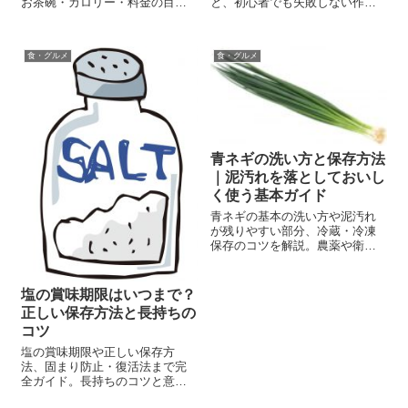
お茶碗・カロリー・料金の目安
と、初心者でも失敗しない作り
でわかりやすく解説します。
方を分かりやすく解説。無塩バ
ターがない時の代用や失敗対処
法も紹介。
食・グルメ
食・グルメ
青ネギの洗い方と保存方法
｜泥汚れを落としておいし
く使う基本ガイド
青ネギの基本の洗い方や泥汚れ
が残りやすい部分、冷蔵・冷凍
保存のコツを解説。農薬や衛生
面が気になるときの扱い方、薬
味・炒め物・汁物など調理別の
下処理も紹介します。
塩の賞味期限はいつまで？
正しい保存方法と長持ちの
コツ
塩の賞味期限や正しい保存方
法、固まり防止・復活法まで完
全ガイド。長持ちのコツと意外
な活用術も紹介します。