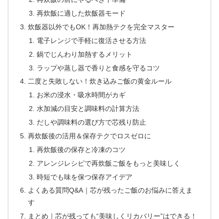
再炊飯に適した炊飯器モード
炊飯器以外でもOK！再加熱テクを完全マスター
電子レンジで手軽に復活させる方法
鍋でじんわり加熱するメリット
ラップや蒸し器で香りと食感を守るコツ
二度と失敗しない！炊き込みご飯の黄金ルール
お米の浸水・吸水時間がカギ
水加減の目安と調味料の計算方法
だしや調味料の選び方で芯残り防止
再炊飯後の活用＆保存テクでロスゼロに
再炊飯後の保存と冷凍のコツ
アレンジレシピで再炊飯ご飯をもっと美味しく
時短でも味を保つ保存アイデア
よくある質問Q&A｜芯が残ったご飯のお悩みに答えま
す
まとめ｜芯が残っても“美味しくリカバリー”はできる！