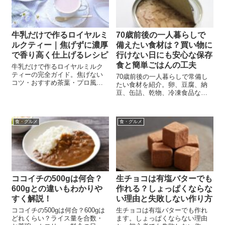
牛乳だけで作るロイヤルミ
70歳前後の一人暮らしで
ルクティー｜焦げずに濃厚
備えたい食材は？買い物に
で香り高く仕上げるレシピ
行けない日にも安心な保存
食と簡単ごはんの工夫
牛乳だけで作るロイヤルミルク
ティーの完全ガイド。焦げない
70歳前後の一人暮らしで常備し
コツ・おすすめ茶葉・プロ風ア
たい食材を紹介。卵、豆腐、納
レンジ・カフェイン控えめの工
豆、缶詰、乾物、冷凍食品な
夫・健康面のポイントまで徹底
ど、買い物に行けない日や食欲
解説。初心者でも本格的に楽し
がない日にも役立つ備えと、無
める極上レシピ。
理なく続ける食事の工夫を解説
食・グルメ
食・グルメ
します。
ココイチの500gは何合？
生チョコは有塩バターでも
600gとの違いもわかりや
作れる？しょっぱくならな
すく解説！
い理由と失敗しない作り方
ココイチの500gは何合？600gは
生チョコは有塩バターでも作れ
どれくらい？ライス量を合数・
ます。しょっぱくならない理由