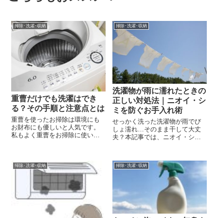
掃除･洗濯･収納
掃除･洗濯･収納
洗濯物が雨に濡れたときの
重曹だけでも洗濯はでき
正しい対処法｜ニオイ・シ
る？その手順と注意点とは
ミを防ぐお手入れ術
重曹を使ったお掃除は環境にも
せっかく洗った洗濯物が雨でび
お財布にも優しいと人気です。
しょ濡れ…そのまま干して大丈
私もよく重曹をお掃除に使いま
夫？本記事では、ニオイ・シミ
すが、油汚れがすっきりとよく
を防ぐお手入れ術や応急処置、
落ちるので、特にキッチンで重
洗剤の選び方まで分かりやすく
宝しています。 最近では、そん
紹介します。
な重曹をお洗濯に使う人も増え
掃除･洗濯･収納
掃除･洗濯･収納
ているそうです。 普通の洗濯洗
剤と混ぜて...