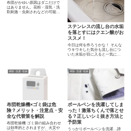
布団がかゆい原因はダニだけで
はありません。花粉・湿気・洗
剤刺激・虫刺されなどの可能性
と、今夜できる対策をやさしく
解説します。
ステンレスの流し台の水垢
を落とすにはクエン酸がお
ススメ！
今日は何を作ろうかな！ そんな
ウキウキした気分も流し台につ
いた水垢が目に入ると一気にし
ぼんで気分も落ちてしまいま
す。。 特に、ステンレス製の流
し台は水垢が目立ちますよね。
掃除･洗濯･収納
掃除･洗濯･収納
そんなことにならないよう、キ
ッチンの流し台はいつも清潔で
いたいもので...
布団乾燥機×ゴミ袋は危
ボールペンを洗濯してしま
険？メリット・注意点・安
った！激落ちくんで落とせ
全な代替策を解説
る？正しいシミ抜き方法と
予防策
布団乾燥機 ゴミ袋の組み合わせ
は効率的とされますが、火災や
うっかりボールペンを洗濯…諦