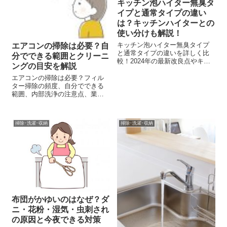
キッチン泡ハイター無臭タ
イプと通常タイプの違い
は？キッチンハイターとの
使い分けも解説！
キッチン泡ハイター無臭タイプ
エアコンの掃除は必要？自
と通常タイプの違いを詳しく比
分でできる範囲とクリーニ
較！2024年の最新改良点やキッ
ングの目安を解説
チンハイターとの効果的な使い
分け方法まで分かりやすく徹底
エアコンの掃除は必要？フィル
解説します。
ター掃除の頻度、自分でできる
範囲、内部洗浄の注意点、業者
クリーニングを検討する目安ま
でわかりやすく解説します。
掃除･洗濯･収納
掃除･洗濯･収納
布団がかゆいのはなぜ？ダ
ニ・花粉・湿気・虫刺され
の原因と今夜できる対策