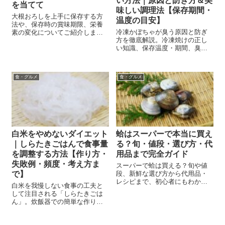
い方法｜原因と防ぎ方＆美
を当てて
味しい調理法【保存期間・
大根おろしを上手に保存する方
温度の目安】
法や、保存時の賞味期限、栄養
冷凍かぼちゃが臭う原因と防ぎ
素の変化についてご紹介しま
方を徹底解説。冷凍焼けの正し
す。 余った大根おろしをどう保
い知識、保存温度・期間、臭み
存すればいいか、あるいはあら
を消すレシピや栄養効果まで。
かじめ作っておく方法について
美味しさを守る保存法がわかり
考えたことはありますか？ 冷蔵
ます。
保存の際は、大根おろしが空気
食・グルメ
食・グルメ
に触れるのを極...
白米をやめないダイエット
蛤はスーパーで本当に買え
｜しらたきごはんで食事量
る？旬・値段・選び方・代
を調整する方法【作り方・
用品まで完全ガイド
失敗例・頻度・考え方ま
スーパーで蛤は買える？旬や値
で】
段、新鮮な選び方から代用品・
レシピまで、初心者にもわかり
白米を我慢しない食事の工夫と
やすく徹底ガイド！
して注目される「しらたきごは
ん」。炊飯器での簡単な作り
方、まずくならないコツ、毎日
食べる際の注意点まで初心者向