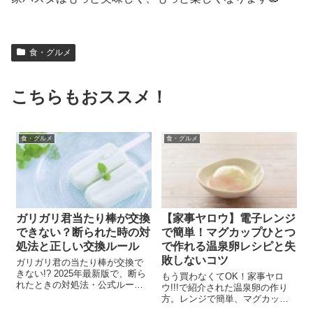
食・グルメ
こちらもおススメ！
食・グルメ
食・グルメ
ガリガリ君当たり棒が交換
【家事ヤロウ】電子レンジ
できない？断られた時の対
で簡単！マグカップひとつ
処法と正しい交換ルール
で作れる温泉卵レシピと失
敗しないコツ
ガリガリ君の当たり棒が交換で
きない!? 2025年最新版で、断ら
もう買わなくてOK！家事ヤロ
れたときの対処法・公式ルー
ウ!!!で紹介された温泉卵の作り
ル・問い合わせ先を徹底解説。
方。レンジで簡単、マグカップ
交換できるお店・偽造注意点・
ひとつで失敗しない裏ワザを徹