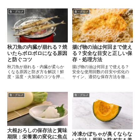
保存方法・当たりの確率もわか
底ガイド！
る！
食・グルメ
食・グルメ
秋刀魚の内臓が崩れる？焼
揚げ物の油は何回まで使え
いたらボロボロになる原因
る？安全な目安と正しい保
と防ぐコツ
存・処理方法
秋刀魚が崩れる・内臓が柔らか
揚げ物の油は何回まで使える？
くなる原因と防ぎ方を解説！鮮
安全な使用回数の目安や劣化の
度・温度・火加減のコツを押さ
サイン、適切な保存方法を徹底
えれば、初心者でもふっくら香
解説。酸化した油の健康リスク
ばしく。保存・衛生・リメイク
もチェックして、安全に揚げ物
まで安心して楽しめる秋刀魚ガ
を楽しもう！
食・グルメ
食・グルメ
イド。
大根おろしの保存法と賞味
冷凍かぼちゃが臭くならな
期限：栄養素の変化に焦点