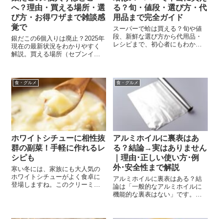
へ？理由・買える場所・選
る？旬・値段・選び方・代
び方・お得ワザまで雑談感
用品まで完全ガイド
覚で
スーパーで蛤は買える？旬や値
段、新鮮な選び方から代用品・
銀だこの6個入りは廃止？2025年
レシピまで、初心者にもわかり
現在の最新状況をわかりやすく
やすく徹底ガイド！
解説。買える場所（セブンイレ
ブン）や選び方、実食レビュ
ー、8個入りとの違いまで“ちょう
どいい量”が見つかる完全ガイ
食・グルメ
食・グルメ
ド。
ホワイトシチューに相性抜
アルミホイルに裏表はあ
群の副菜！手軽に作れるレ
る？結論→実はありません
シピも
｜理由･正しい使い方･例
外･安全性まで解説
寒い冬には、家族にも大人気の
ホワイトシチューがよく食卓に
アルミホイルに裏表はある？結
登場しますね。このクリーミー
論は「一般的なアルミホイルに
な主菜にどんな副菜を合わせる
機能的な裏表はない」です。理
か、時々悩むこともあるでしょ
由・正しい使い方・注意点・例
う。 また、ご飯との相性も大切
外まで、初心者にもやさしく解
です。 そこで、ホワイトシチュ
説します。