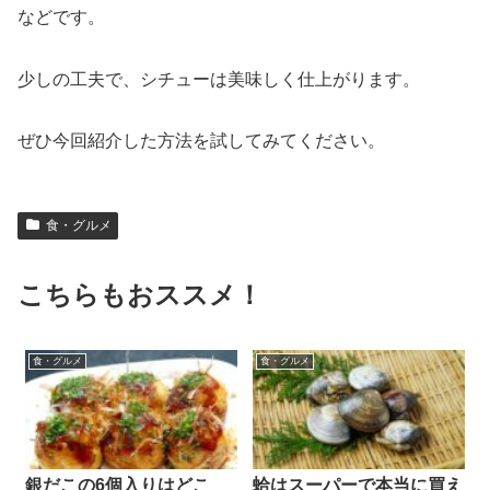
など
です。
少し
の
工夫
で、
シチュー
は
美味
しく
仕上がり
ます。
ぜひ
今回
紹介
した
方法
を
試し
て
み
て
くだ
さい。
食・グルメ
こちらもおススメ！
食・グルメ
食・グルメ
銀だこの6個入りはどこ
蛤はスーパーで本当に買え