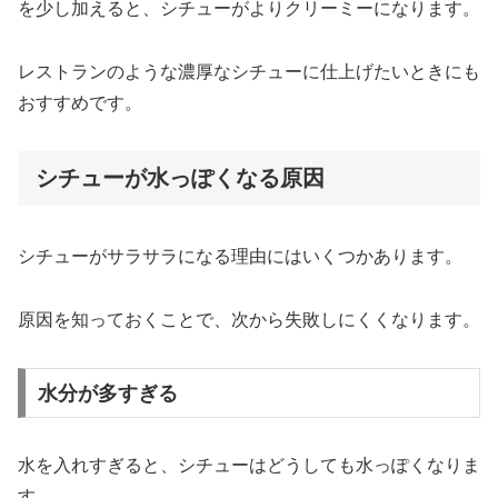
を
少し
加える
と、
シチュー
が
より
ク
リー
ミー
に
なり
ます。
レストラン
の
よう
な
濃厚
な
シチュー
に
仕上げ
たい
とき
に
も
おすすめ
です。
シチューが水っぽくなる原因
シチュー
が
サラサラ
に
なる
理由
に
は
いくつか
あり
ます。
原因
を
知
って
おく
こと
で、
次
から
失敗
し
に
く
く
なり
ます。
水分が多すぎる
水
を
入れ
すぎる
と、
シチュー
は
どうしても
水
っ
ぽ
く
なり
ま
す。