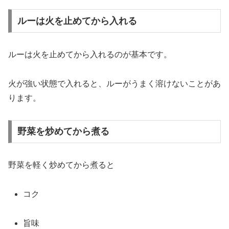
ルーは火を止めてから入れる
ルー
は
火
を
止め
て
から
入れる
の
が
基本
です。
火
が
強い
状態
で
入れる
と、
ルー
が
うまく
溶け
ない
こと
が
あ
り
ます。
野菜を炒めてから煮る
野菜
を
軽
く
炒
め
て
から
煮る
と
コク
旨味