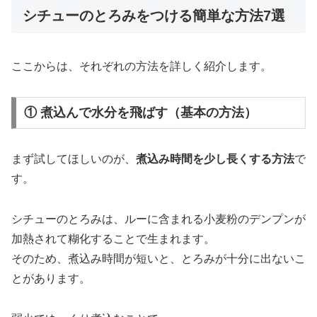
シチューのとろみをつける簡単な方法7選
ここ
から
は、
それぞれ
の
方法
を
詳
しく
紹介
し
ます。
① 煮込んで水分を飛ばす（基本の方法）
まず
試し
て
ほしい
の
が、
煮込み
時間
を
少し
長
く
する
方法
で
す。
シチュー
の
とろみ
は、
ルー
に
含
ま
れる
小麦粉
の
デンプン
が
加熱
さ
れ
て
糊
化
する
こと
で
生まれ
ます。
そのため、
煮込み
時間
が
短い
と、
とろみ
が
十分
に
出
ない
こ
と
が
あり
ます。