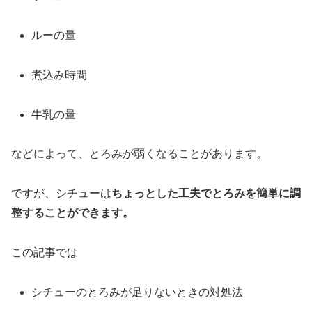
ルー
の
量
煮込み
時間
牛乳
の
量
など
によって、
とろみ
が
弱
く
なる
こと
が
あり
ます。
ですが、
シチュー
は
ちょっとした
工夫
で
とろみ
を
簡単
に
調
整
する
こと
が
でき
ます。
この
記事
では
シチュー
の
とろみ
が
足
り
ない
ときの
対処
法