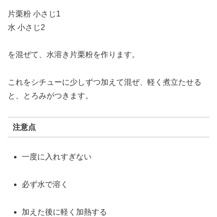
片栗粉
小さじ
1
水
小さじ
2
を
混
ぜ
て、
水溶き
片栗粉
を
作り
ます。
これ
を
シチュー
に
少し
ずつ
加
えて
混
ぜ、
軽
く
煮
立
たせる
と、
とろみ
が
つき
ます。
注意点
一度に
入れ
すぎ
ない
必ず
水
で
溶く
加
え
た
後に
軽
く
加熱
する