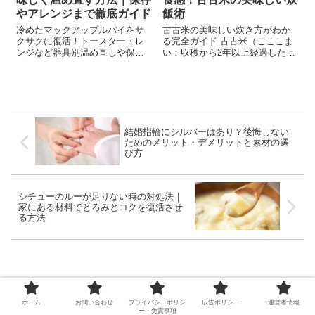
やアレンジまで徹底ガイド
飯術
冷めたマックアップルパイをサ
古古米の美味しい炊き方がわか
クサクに復活！トースター・レ
る完全ガイド 古古米（こここま
ンジなど器具別温め直しや保存
い：収穫から2年以上経過したお
のコツ、アレンジまで徹底解
米）や備蓄米、古古古米（ここ
説。
こここまい：3年以上経過したお
米）を炊いて、「パサパサ」
「まずい」「臭いがする…」と
がっかりした経験はありません
か？でも大丈...
結婚指輪にシルバーはあり？後悔しない
ためのメリット・デメリットと素材の選
び方
シチューのルーが足りない時の対処法｜
家にある材料でとろみとコクを復活させ
る方法
ホーム
お問い合わせ
プライバシーポリシ
広告ポリシー
運営者情報
ー・免責事項