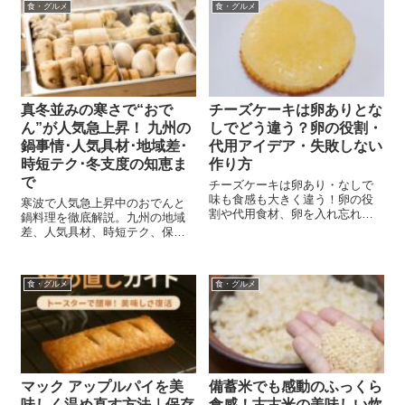
ーに最適な副菜を紹介します。
食・グルメ
食・グルメ
これらの簡単...
真冬並みの寒さで“おで
チーズケーキは卵ありとな
ん”が人気急上昇！ 九州の
しでどう違う？卵の役割・
鍋事情･人気具材･地域差･
代用アイデア・失敗しない
時短テク･冬支度の知恵ま
作り方
で
チーズケーキは卵あり・なしで
味も食感も大きく違う！卵の役
寒波で人気急上昇中のおでんと
割や代用食材、卵を入れ忘れた
鍋料理を徹底解説。九州の地域
ときの対処法、失敗しない作り
差、人気具材、時短テク、保存
方までやさしく解説します。
方法までやさしく紹介。冬の献
立に迷ったら読んでおきたい
2025年版ガイド。
食・グルメ
食・グルメ
マック アップルパイを美
備蓄米でも感動のふっくら
味しく温め直す方法｜保存
食感！古古米の美味しい炊