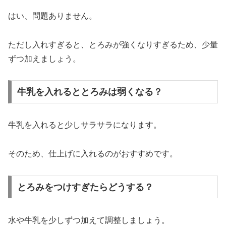
はい、
問題
ありま
せん。
ただし
入れ
すぎる
と、
とろみ
が
強
く
なり
すぎる
ため、
少量
ずつ
加
え
ま
しょう。
牛乳を入れるととろみは弱くなる？
牛乳
を
入れる
と
少し
サラサラ
に
なり
ます。
そのため、
仕上げ
に
入れる
の
が
おすすめ
です。
とろみをつけすぎたらどうする？
水
や
牛乳
を
少し
ずつ
加
えて
調整
しま
しょう。