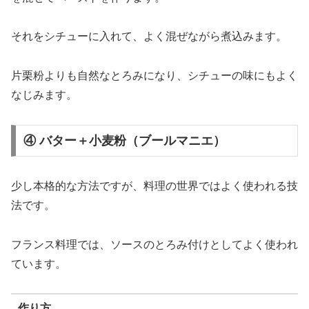
それ
を
シチュー
に
入れ
て、
よく
混
ぜ
ながら
煮込み
ます。
片栗粉
より
も
自然
な
とろみ
に
なり、
シチュー
の
味
に
も
よく
なじみ
ます。
④ バター＋小麦粉（ブールマニエ）
少し
本格
的
な
方法
ですが、
料理
の
世界
では
よく
使
われる
技
法
です。
フランス
料理
では、
ソース
の
とろみ
付け
として
よく
使
われ
てい
ます。
作り方