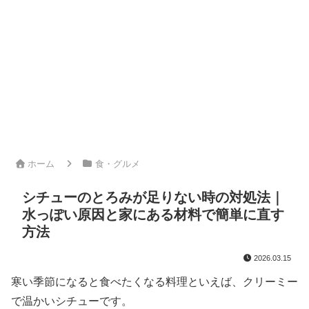
ホーム
食・グルメ
シチューのとろみが足りない時の対処法｜
水っぽい原因と家にある材料で簡単に直す
方法
2026.03.15
寒い
季節
に
なる
と
食
べた
く
なる
料理
と
いえ
ば、
ク
リー
ミー
で
温かい
シチュー
です。