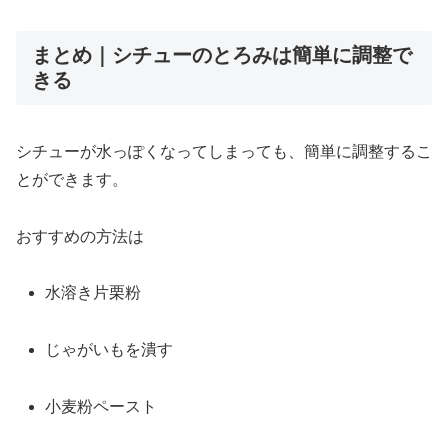
まとめ｜シチューのとろみは簡単に調整で
きる
シチュー
が
水
っ
ぽ
く
な
って
しま
って
も、
簡単
に
調整
する
こ
と
が
でき
ます。
おすすめ
の
方法
は
水溶き
片栗粉
じゃがいも
を
潰す
小麦粉
ペースト