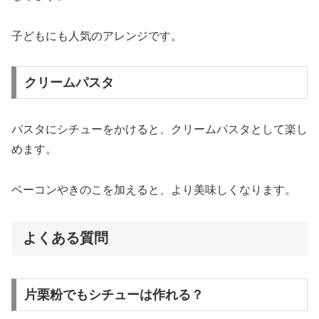
子ども
に
も
人気
の
アレンジ
です。
クリームパスタ
パスタ
に
シチュー
を
かける
と、
クリーム
パスタ
として
楽
し
め
ます。
ベーコン
や
きのこ
を
加える
と、
より
美味
しく
なり
ます。
よくある質問
片栗粉でもシチューは作れる？