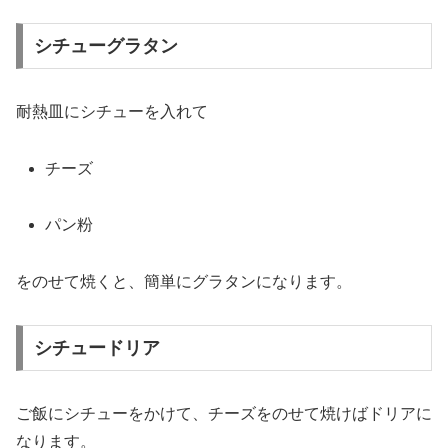
シチューグラタン
耐熱
皿
に
シチュー
を
入れ
て
チーズ
パン粉
を
の
せ
て
焼く
と、
簡単
に
グラタン
に
なり
ます。
シチュードリア
ご飯
に
シチュー
を
かけ
て、
チーズ
を
の
せ
て
焼け
ば
ドリア
に
なり
ます。