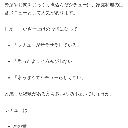
野菜
や
お
肉
を
じっくり
煮
込
ん
だ
シチュー
は、
家庭
料理
の
定
番
メニュー
として
人気
が
あり
ます。
しかし、
いざ
仕上げ
の
段階
に
な
って
「
シチュー
が
サラサラ
し
て
いる」
「
思
っ
たより
とろみ
が
出
ない」
「
水
っ
ぽ
く
て
シチュー
ら
しく
ない」
と
感じ
た
経験
が
ある
方
も
多い
の
では
ない
で
しょう
か。
シチュー
は
水
の
量