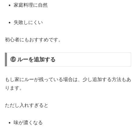
家庭
料理
に
自然
失敗
し
にくい
初心者
に
も
おすすめ
です。
⑥ ルーを追加する
もし
家
に
ルー
が
残
って
いる
場合
は、
少し
追加
する
方法
も
あ
り
ます。
ただし
入れ
すぎる
と
味
が
濃
く
なる