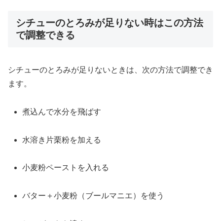
シチューのとろみが足りない時はこの方法
で調整できる
シチュー
の
とろみ
が
足
り
ない
とき
は、
次
の
方法
で
調整
でき
ます。
煮
込
んで
水分
を
飛ばす
水溶き
片栗粉
を
加える
小麦粉
ペースト
を
入れる
バター＋
小麦粉（
ブールマニエ）
を
使う