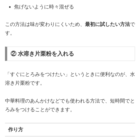
焦げ
ない
よう
に
時々
混ぜる
この
方法
は
味
が
変わり
にくい
ため、
最初
に
試し
たい
方法
で
す。
② 水溶き片栗粉を入れる
「
すぐ
に
とろみ
を
つけ
たい」
という
とき
に
便利
な
の
が、
水
溶き
片栗粉
です。
中華
料理
の
あん
かけ
など
でも
使
われる
方法
で、
短時間
で
と
ろみ
を
つける
こと
が
でき
ます。
作り方