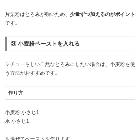
片栗粉
は
とろみ
が
強い
ため、
少量
ずつ
加える
の
が
ポイント
です。
③ 小麦粉ペーストを入れる
シチュー
らしい
自然
な
とろみ
に
した
い
場合
は、
小麦粉
を
使
う
方法
が
おすすめ
です。
作り方
小麦粉
小さじ
1
水
小さじ
1
を
混
ぜ
て
ペースト
を
作り
ます。