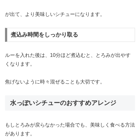
が
出
て、
より
美味しい
シチュー
に
なり
ます。
煮込み時間をしっかり取る
ルー
を
入れ
た
後
は、
10
分
ほど
煮込む
と、
とろみ
が
出
や
す
く
なり
ます。
焦げ
ない
よう
に
時々
混ぜる
こと
も
大切
です。
水っぽいシチューのおすすめアレンジ
もし
とろみ
が
戻
ら
なか
っ
た
場合
でも、
美味
しく
食べる
方法
が
あり
ます。