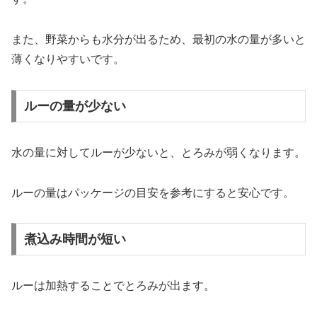
また、
野菜
から
も
水分
が
出る
ため、
最初
の
水
の
量
が
多い
と
薄
く
なり
やすい
です。
ルーの量が少ない
水
の
量
に対して
ルー
が
少ない
と、
とろみ
が
弱
く
なり
ます。
ルー
の
量
は
パッケージ
の
目安
を
参考
に
すると
安心
です。
煮込み時間が短い
ルー
は
加熱
する
こと
で
とろみ
が
出
ます。