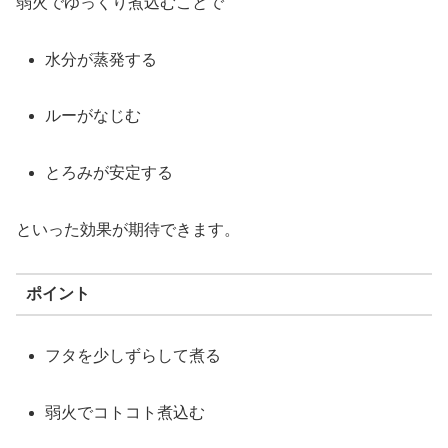
弱火
で
ゆっくり
煮込む
こと
で
水分
が
蒸発
する
ルー
が
なじむ
とろみ
が
安定
する
といった
効果
が
期待
でき
ます。
ポイント
フタ
を
少
しず
ら
し
て
煮る
弱火
で
コトコト
煮込む