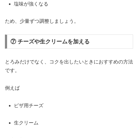
塩味
が
強
く
なる
ため、
少量
ずつ
調整
しま
しょう。
⑦ チーズや生クリームを加える
とろみ
だけ
で
なく、
コク
を
出し
たい
とき
に
おすすめ
の
方法
です。
例えば
ピザ
用
チーズ
生クリーム