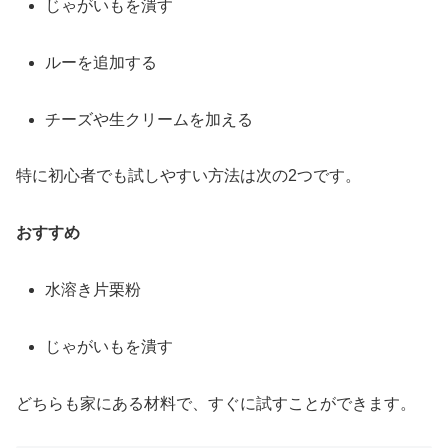
じゃがいも
を
潰す
ルー
を
追加
する
チーズ
や
生クリーム
を
加える
特に
初心者
でも
試し
やすい
方法
は
次
の
2
つ
です。
おすすめ
水溶き
片栗粉
じゃがいも
を
潰す
どちら
も
家
に
ある
材料
で、
すぐ
に
試す
こと
が
でき
ます。