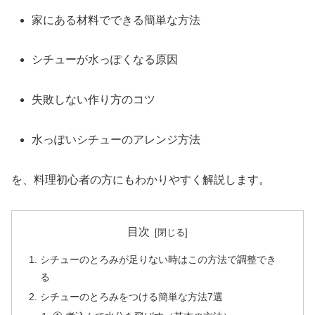
家
に
ある
材料
で
できる
簡単
な
方法
シチュー
が
水
っ
ぽ
く
なる
原因
失敗
しない
作り方
の
コツ
水っぽい
シチュー
の
アレンジ
方法
を、
料理
初心者
の
方
に
も
わか
りや
すく
解説
し
ます。
目次
シチューのとろみが足りない時はこの方法で調整でき
る
シチューのとろみをつける簡単な方法7選