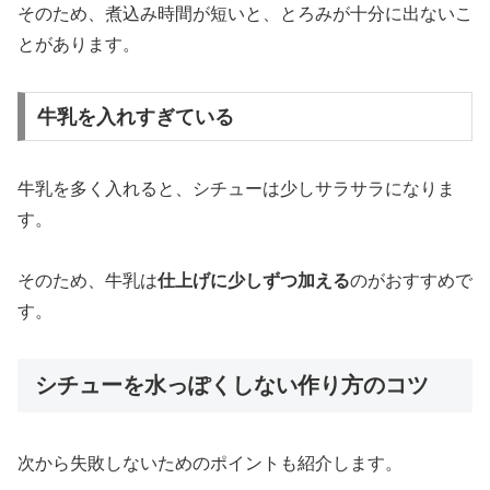
そのため、
煮込み
時間
が
短い
と、
とろみ
が
十分
に
出
ない
こ
と
が
あり
ます。
牛乳を入れすぎている
牛乳
を
多く
入れる
と、
シチュー
は
少し
サラサラ
に
なり
ま
す。
そのため、
牛乳
は
仕上げ
に
少し
ずつ
加える
の
が
おすすめ
で
す。
シチューを水っぽくしない作り方のコツ
次
から
失敗
しない
ため
の
ポイント
も
紹介
し
ます。