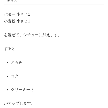
バター
小さじ
1
小麦粉
小さじ
1
を
混
ぜ
て、
シチュー
に
加
え
ます。
すると
とろみ
コク
ク
リー
ミー
さ
が
アップ
し
ます。