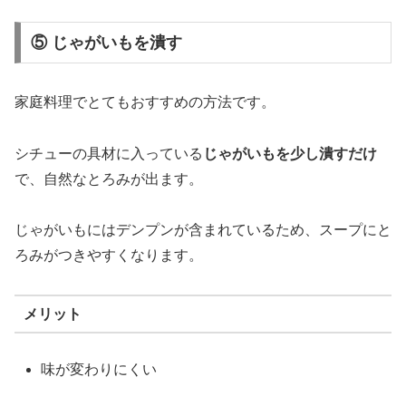
⑤ じゃがいもを潰す
家庭
料理
で
とても
おすすめ
の
方法
です。
シチュー
の
具
材
に
入
って
いる
じゃがいも
を
少し
潰す
だけ
で、
自然
な
とろみ
が
出
ます。
じゃがいも
に
は
デンプン
が
含
まれ
て
いる
ため、
スープ
に
と
ろみ
が
つき
や
すく
なり
ます。
メリット
味
が
変わり
にくい