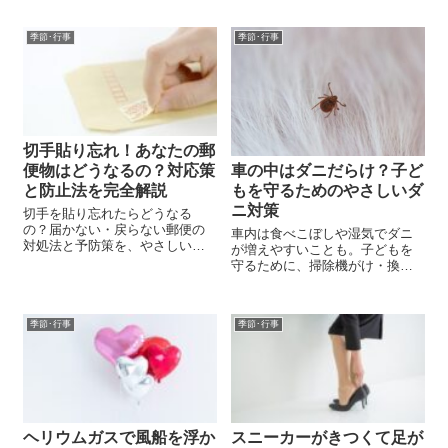
季節･行事
季節･行事
切手貼り忘れ！あなたの郵
便物はどうなるの？対応策
車の中はダニだらけ？子ど
と防止法を完全解説
もを守るためのやさしいダ
ニ対策
切手を貼り忘れたらどうなる
の？届かない・戻らない郵便の
車内は食べこぼしや湿気でダニ
対処法と予防策を、やさしい言
が増えやすいことも。子どもを
葉でわかりやすくご紹介しま
守るために、掃除機がけ・換
す。
気・ダニ取りシートの使い方、
殺虫剤の注意点をやさしく解説
します。
季節･行事
季節･行事
ヘリウムガスで風船を浮か
スニーカーがきつくて足が