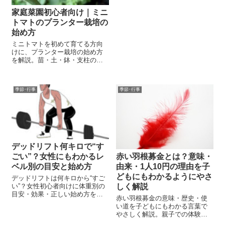
置き場所・長く咲かせるコツを
やさしく解説します。
家庭菜園初心者向け｜ミニ
トマトのプランター栽培の
始め方
ミニトマトを初めて育てる方向
けに、プランター栽培の始め方
を解説。苗・土・鉢・支柱の選
び方から植え付け、水やり、害
虫対策まで初心者にも分かりや
すく紹介します。
季節･行事
季節･行事
デッドリフト何キロで“す
ごい”？女性にもわかるレ
赤い羽根募金とは？意味・
ベル別の目安と始め方
由来・1人10円の理由を子
どもにもわかるようにやさ
デッドリフトは何キロから“すご
い”？女性初心者向けに体重別の
しく解説
目安・効果・正しい始め方をや
赤い羽根募金の意味・歴史・使
さしく解説！
い道を子どもにもわかる言葉で
やさしく解説。親子での体験に
もぴったり！