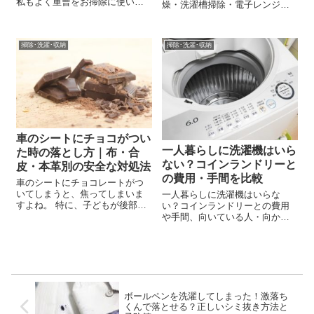
私もよく重曹をお掃除に使いま
燥・洗濯槽掃除・電子レンジま
すが、油汚れがすっきりとよく
で、家庭でできる完全対策を解
落ちるので、特にキッチンで重
説。今日からできる生乾き臭の
宝しています。 最近では、そん
撃退法を紹介します。
な重曹をお洗濯に使う人も増え
掃除･洗濯･収納
掃除･洗濯･収納
ているそうです。 普通の洗濯洗
剤と混ぜて...
車のシートにチョコがつい
一人暮らしに洗濯機はいら
た時の落とし方｜布・合
ない？コインランドリーと
皮・本革別の安全な対処法
の費用・手間を比較
車のシートにチョコレートがつ
いてしまうと、焦ってしまいま
一人暮らしに洗濯機はいらな
すよね。 特に、子どもが後部座
い？コインランドリーとの費用
席でお菓子を食べていた時や、
や手間、向いている人・向かな
夏場にチョコが溶けてシートに
い人を比較。洗濯機なし生活の
染み込んでしまった時は、次の
メリット・デメリットや後悔し
ように不安になる方も多いので
ない判断基準を分かりやすく解
はないでしょうか。 こすって落
説します。
としていいの...
ボールペンを洗濯してしまった！激落ち
くんで落とせる？正しいシミ抜き方法と