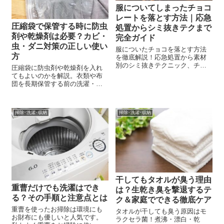
服についてしまったチョコ
レートを落とす方法｜応急
圧縮袋で保管する時に防虫
処置からシミ抜きテクまで
剤や乾燥剤は必要？カビ・
完全ガイド
虫・ダニ対策の正しい使い
服についたチョコを落とす方法
方
を徹底解説！応急処置から素材
別のシミ抜きテクニック、チョ
圧縮袋に防虫剤や乾燥剤を入れ
コアイスや頑固なシミへの対処
てもよいのかを解説。衣類や布
法まで網羅。プロのクリーニン
団を長期保管する前の洗濯・乾
グ店を利用するタイミングも紹
燥・湿気対策、カビや虫を防ぐ
介し、お気に入りの服を長持ち
ための注意点、圧縮しすぎによ
させます！
る失敗例も紹介します。
掃除･洗濯･収納
掃除･洗濯･収納
干してもタオルが臭う理由
重曹だけでも洗濯はでき
は？生乾き臭を撃退するテ
る？その手順と注意点とは
ク＆家庭でできる徹底ケア
重曹を使ったお掃除は環境にも
タオルが干しても臭う原因はモ
お財布にも優しいと人気です。
ラクセラ菌！煮沸・漂白・乾