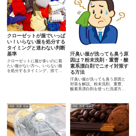
クローゼットが服でいっぱ
い！いらない服を処分する
タイミングと迷わない判断
基準
汗臭い服が洗っても臭う原
因は？粉末洗剤・重曹・酸
クローゼットに服が多いのに着
たい服がない方へ。いらない服
素系漂白剤でニオイ対策す
を処分するタイミング、捨てる
る方法
基準、古着回収や手放し方をや
汗臭い服が洗っても臭う原因と
さしく解説します。
対策を解説。粉末洗剤、重曹、
酸素系漂白剤を使った洗濯方
法、前洗い、つけ置き、乾燥の
コツ、洗えない服のニオイ対策
までわかりやすく紹介します。
掃除･洗濯･収納
掃除･洗濯･収納