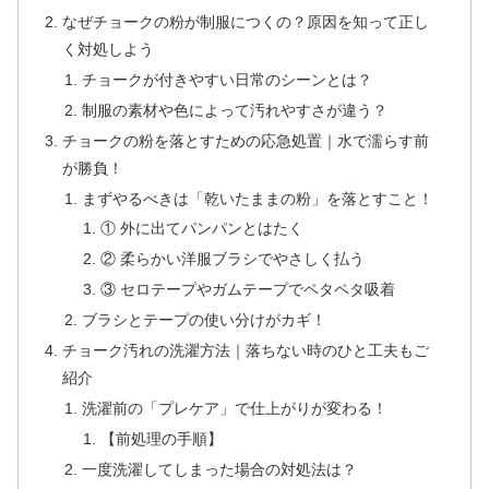
なぜチョークの粉が制服につくの？原因を知って正し
く対処しよう
チョークが付きやすい日常のシーンとは？
制服の素材や色によって汚れやすさが違う？
チョークの粉を落とすための応急処置｜水で濡らす前
が勝負！
まずやるべきは「乾いたままの粉」を落とすこと！
① 外に出てパンパンとはたく
② 柔らかい洋服ブラシでやさしく払う
③ セロテープやガムテープでペタペタ吸着
ブラシとテープの使い分けがカギ！
チョーク汚れの洗濯方法｜落ちない時のひと工夫もご
紹介
洗濯前の「プレケア」で仕上がりが変わる！
【前処理の手順】
一度洗濯してしまった場合の対処法は？