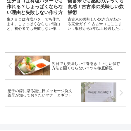
生チョコは有塩バターでも
備蓄米でも感動のふっくら
作れる？しょっぱくならな
食感！古古米の美味しい炊
い理由と失敗しない作り方
飯術
生チョコは有塩バターでも作れ
古古米の美味しい炊き方がわか
ます。しょっぱくならない理由
る完全ガイド 古古米（こここま
と、初心者でも失敗しない作り
い：収穫から2年以上経過したお
方を分かりやすく解説。無塩バ
米）や備蓄米、古古古米（ここ
ターがない時の代用や失敗対処
こここまい：3年以上経過したお
法も紹介。
米）を炊いて、「パサパサ」
「まずい」「臭いがする…」と
がっかりした経験はありません
か？でも大丈...
翌日でも美味しい生春巻き！正しい保存
方法と固くならないコツを徹底解説
息子の嫁に贈る誕生日メッセージ例文｜
義母が知っておきたいマナーとギフト