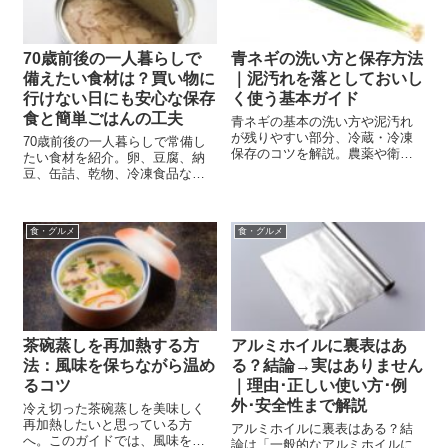
70歳前後の一人暮らしで
青ネギの洗い方と保存方法
備えたい食材は？買い物に
｜泥汚れを落としておいし
行けない日にも安心な保存
く使う基本ガイド
食と簡単ごはんの工夫
青ネギの基本の洗い方や泥汚れ
が残りやすい部分、冷蔵・冷凍
70歳前後の一人暮らしで常備し
保存のコツを解説。農薬や衛生
たい食材を紹介。卵、豆腐、納
面が気になるときの扱い方、薬
豆、缶詰、乾物、冷凍食品な
味・炒め物・汁物など調理別の
ど、買い物に行けない日や食欲
下処理も紹介します。
がない日にも役立つ備えと、無
理なく続ける食事の工夫を解説
食・グルメ
食・グルメ
します。
茶碗蒸しを再加熱する方
アルミホイルに裏表はあ
法：風味を保ちながら温め
る？結論→実はありません
るコツ
｜理由･正しい使い方･例
外･安全性まで解説
冷え切った茶碗蒸しを美味しく
再加熱したいと思っている方
アルミホイルに裏表はある？結
へ。このガイドでは、風味を損
論は「一般的なアルミホイルに