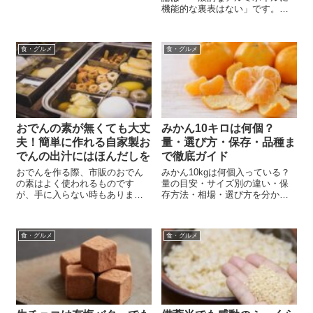
なわずに茶碗蒸しを温め直す効
機能的な裏表はない」です。理
果的な方法と、美味しさを保つ
由・正しい使い方・注意点・例
ための注意点をご紹介します。
外まで、初心者にもやさしく解
事前に作っておいたり、余った
説します。
茶碗蒸しを再び楽しむための役
食・グルメ
食・グルメ
立つ情報を提供し...
おでんの素が無くても大丈
みかん10キロは何個？
夫！簡単に作れる自家製お
量・選び方・保存・品種ま
でんの出汁にはほんだしを
で徹底ガイド
おでんを作る際、市販のおでん
みかん10kgは何個入っている？
の素はよく使われるものです
量の目安・サイズ別の違い・保
が、手に入らない時もあります
存方法・相場・選び方を分かり
よね。 そんな時はどうしたらい
やすく解説。家族人数別の食べ
いのでしょうか。実は、おでん
切り目安や人気品種も紹介しま
の風味を引き立てるために、市
す。
食・グルメ
食・グルメ
販のおでんの素の代わりにほん
だしを使うことができるんで
す。 市販のおでん...