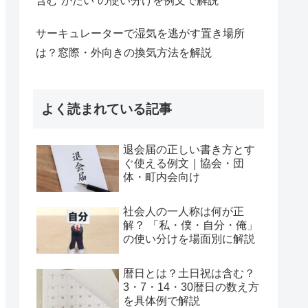
含む“かたい”の使い分けを例文で解説
サーキュレーターで湿気を逃がす置き場所
は？窓際・外向きの換気方法を解説
よく読まれている記事
退会届の正しい書き方とす
ぐ使える例文｜協会・団
体・町内会向け
社会人の一人称は何が正
解？ 「私・僕・自分・俺」
の使い分けを場面別に解説
暦日とは？土日祝は含む？
3・7・14・30暦日の数え方
を具体例で解説