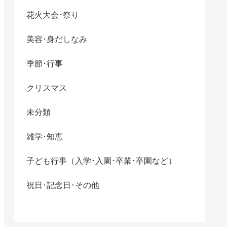
花火大会･祭り
美容･身だしなみ
季節･行事
クリスマス
未分類
雑学･知恵
子ども行事（入学･入園･卒業･卒園など）
祝日･記念日･その他