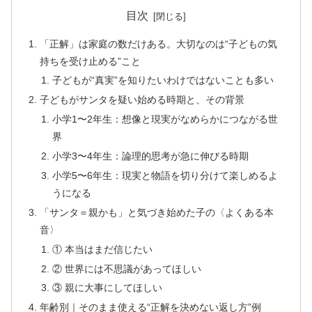
目次
「正解」は家庭の数だけある。大切なのは“子どもの気
持ちを受け止める”こと
子どもが“真実”を知りたいわけではないことも多い
子どもがサンタを疑い始める時期と、その背景
小学1〜2年生：想像と現実がなめらかにつながる世
界
小学3〜4年生：論理的思考が急に伸びる時期
小学5〜6年生：現実と物語を切り分けて楽しめるよ
うになる
「サンタ＝親かも」と気づき始めた子の〈よくある本
音〉
① 本当はまだ信じたい
② 世界には不思議があってほしい
③ 親に大事にしてほしい
年齢別｜そのまま使える“正解を決めない返し方”例