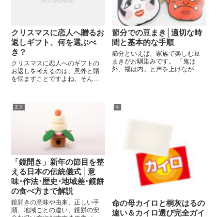
クリスマスに恋人へ贈るお
節分での豆まき│適切な時
返しギフト、何を選ぶべ
間と基本的な手順
き？
節分といえば、家族で楽しむ豆
まきがお馴染みです。 「鬼は
クリスマスに恋人へのギフトの
外、福は内」と声を上げながら
お返しを考えるのは、意外と頭
行う豆まきは、健康と幸運を願
を悩ますことですよね。そんな
う伝統的な行事です。 最近では
時に役立つ、恋人が喜ぶギフト
恵方巻きが注目されがちです
のアイデアをいくつかご紹介し
が、豆まきも依然として人気で
ます。愛情たっぷりの手作りお
す。 ただ、その正しいやり方や
正月
冬
菓子や、恋人の趣味を反映させ
福豆を食べる理...
たプレゼントなど、喜ばれる選
択肢が豊富にあり...
「鏡開き」新年の節目を整
える日本の伝統儀式 │意
味･作法･歴史･地域差･鏡餅
の食べ方まで解説
鏡開きの意味や由来、正しい手
命の母カイロと桐灰はるの
順、地域ごとの違い、鏡餅の安
違い＆カイロ選び完全ガイ