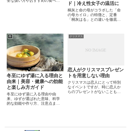
全な扱い方やおすすめの食べ方
ド｜冷え性女子の温活に
まで徹底解説。新年の伝統行事
を知り、安心して楽しめる完全
桐灰と命の母がコラボした「命
ガイドです。
の母カイロ」の特徴と、定番
「桐灰はる」との違いを徹底比
較。温度・香り・持続時間やお
すすめの使い方、冷え性対策に
役立つ温活情報をたっぷりご紹
冬
クリスマス
介します。
恋人がクリスマスプレゼン
トを用意しない理由
冬至にゆず湯に入る理由と
由来｜美容・健康への効能
クリスマスは恋人にとって特別
なイベントですが、時に恋人か
と楽しみ方ガイド
らのプレゼントがないこともあ
冬至にゆず湯に入る理由や由
ります。その理由と、プレゼン
来、ゆずが選ばれた意味、科学
トがない場合でも楽しむための
的な効能や作り方、注意点まで
方法を考察します。 プレゼント
徹底解説。美容・健康にうれし
を用意しない理由は様々 どんな
い冬の風習を今年も楽しみまし
プレゼントを選べばいいのか迷
ょう。
ってしまう人...