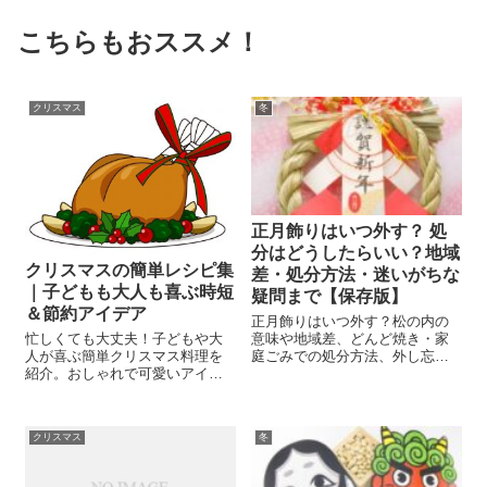
こちらもおススメ！
クリスマス
冬
正月飾りはいつ外す？ 処
分はどうしたらいい？地域
クリスマスの簡単レシピ集
差・処分方法・迷いがちな
｜子どもも大人も喜ぶ時短
疑問まで【保存版】
＆節約アイデア
正月飾りはいつ外す？松の内の
意味や地域差、どんど焼き・家
忙しくても大丈夫！子どもや大
庭ごみでの処分方法、外し忘れ
人が喜ぶ簡単クリスマス料理を
た場合の考え方まで、迷ったと
紹介。おしゃれで可愛いアイデ
きに安心できるやさしいガイ
ア満載、時短・節約のコツもた
ド。
っぷりで、パーティーの準備が
ぐっと楽に！
クリスマス
冬