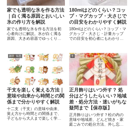
家でも透明な氷を作る方法
180mlはどのくらい？コッ
｜白く濁る原因とおいしい
プ・マグカップ・大さじで
氷の作り方を解説
の目安をわかりやすく解説
家でも透明な氷を作る方法を初
180mlはどのくらい？コップ・マ
心者向けに解説。氷が白く濁る
グカップ・大さじ・計量カップ
原因、大きめ容器でゆっくり凍
での目安を初心者にもわかりや
らせるコツ、かき氷や飲み物を
すく解説。米1合や水180mlの重
おいしく楽しむ氷テクも紹介し
さの違いも紹介します。
ます。
雑学･知恵
冬
干支を楽しく覚える方法｜
正月飾りはいつ外す？ 処
意味や由来から時間との関
分はどうしたらいい？地域
係まで分かりやすく解説
差・処分方法・迷いがちな
疑問まで【保存版】
十二支（干支）の意味や由来、
覚え方から時間との関係まで、
正月飾りはいつ外す？松の内の
子どもから大人まで楽しく学べ
意味や地域差、どんど焼き・家
る方法をわかりやすく解説しま
庭ごみでの処分方法、外し忘れ
す。歌やイラストなど楽しい方
た場合の考え方まで、迷ったと
法も満載。家族で一緒に干支を
きに安心できるやさしいガイ