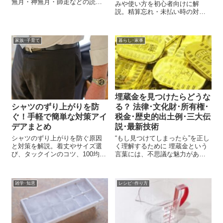
無月・神無月・師走などの読み
みや使い方を初心者向けに解
方や由来、旧暦との季節のず
説。精算忘れ・未払い時の対処
れ、覚え方を初心者向けにわか
法、無料時間の注意点、レンタ
りやすく解説します。
カー利用時の確認ポイントもわ
かりやすく紹介します。
家族･子育て
暮らし･家事
埋蔵金を見つけたらどうな
シャツのずり上がりを防
る？ 法律･文化財･所有権･
ぐ！手軽で簡単な対策アイ
税金･歴史的出土例･三大伝
デアまとめ
説･最新技術
シャツのずり上がりを防ぐ原因
“もし見つけてしまったら”を正し
と対策を解説。着丈やサイズ選
く理解するために 埋蔵金という
び、タックインのコツ、100均ア
言葉には、不思議な魅力があり
イテム、滑り止めテープやずれ
ます。昔の人々がどんな理由で
防止ベルトの選び方まで、手軽
財宝を土の中に残したのか。歴
にできる方法を紹介します。
史の背景、文化、そして人間の
雑学･知恵
レシピ･作り方
営みがそこに凝縮されていま
す。 しかし実際に「何かを掘り
当てた」場...