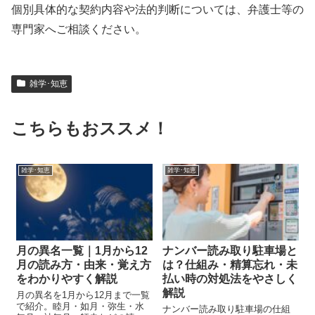
個別具体的な契約内容や法的判断については、弁護士等の
専門家へご相談ください。
雑学･知恵
こちらもおススメ！
雑学･知恵
雑学･知恵
月の異名一覧｜1月から12
ナンバー読み取り駐車場と
月の読み方・由来・覚え方
は？仕組み・精算忘れ・未
をわかりやすく解説
払い時の対処法をやさしく
解説
月の異名を1月から12月まで一覧
で紹介。睦月・如月・弥生・水
ナンバー読み取り駐車場の仕組