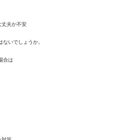
大丈夫か不安
はないでしょうか。
場合は
。
み対策