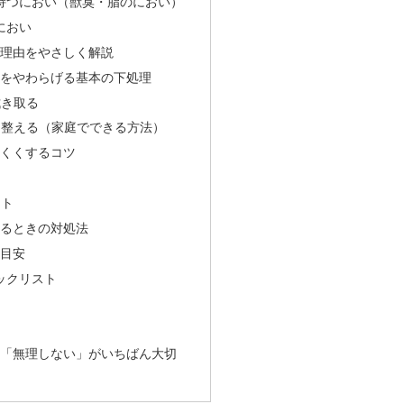
持つにおい（獣臭・脂のにおい）
におい
理由をやさしく解説
をやわらげる基本の下処理
拭き取る
を整える（家庭でできる方法）
くくするコツ
）
ント
るときの対処法
目安
ックリスト
「無理しない」がいちばん大切