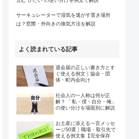
含む“かたい”の使い分けを例文で解説
サーキュレーターで湿気を逃がす置き場所
は？窓際・外向きの換気方法を解説
よく読まれている記事
退会届の正しい書き方とす
ぐ使える例文｜協会・団
体・町内会向け
社会人の一人称は何が正
解？ 「私・僕・自分・俺」
の使い分けを場面別に解説
お土産に添える一言メッセ
ージ50選｜職場・取引先で
使える例文集【完全保存