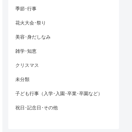
季節･行事
花火大会･祭り
美容･身だしなみ
雑学･知恵
クリスマス
未分類
子ども行事（入学･入園･卒業･卒園など）
祝日･記念日･その他