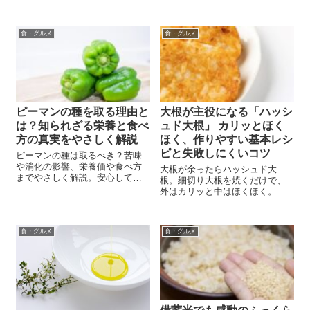
まで網羅した完全ガイド。
でバーベキューがもっと楽し
く！
食・グルメ
食・グルメ
ピーマンの種を取る理由と
大根が主役になる「ハッシ
は？知られざる栄養と食べ
ュド大根」 カリッとほく
方の真実をやさしく解説
ほく、作りやすい基本レシ
ピと失敗しにくいコツ
ピーマンの種は取るべき？苦味
や消化の影響、栄養価や食べ方
大根が余ったらハッシュド大
までやさしく解説。安心して食
根。細切り大根を焼くだけで、
べるためのポイントも紹介。
外はカリッと中はほくほく。フ
ライパン1枚で作りやすい基本レ
シピと失敗しにくいコツ、アレ
ンジまで詳しく解説します。
食・グルメ
食・グルメ