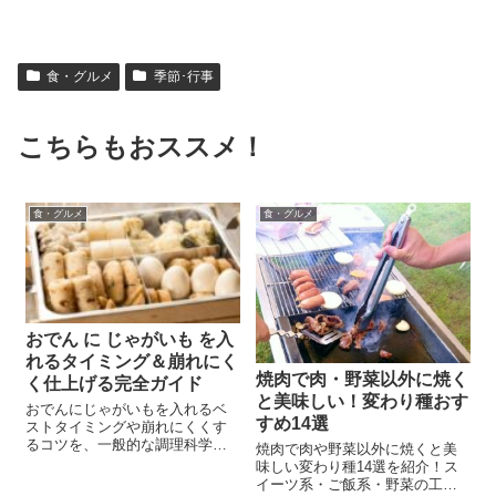
食・グルメ
季節･行事
こちらもおススメ！
食・グルメ
食・グルメ
おでん に じゃがいも を入
れるタイミング＆崩れにく
焼肉で肉・野菜以外に焼く
く仕上げる完全ガイド
と美味しい！変わり種おす
おでんにじゃがいもを入れるベ
すめ14選
ストタイミングや崩れにくくす
るコツを、一般的な調理科学と
焼肉で肉や野菜以外に焼くと美
家庭料理の視点から丁寧に解
味しい変わり種14選を紹介！ス
説。保存・リメイク・地域文化
イーツ系・ご飯系・野菜の工夫