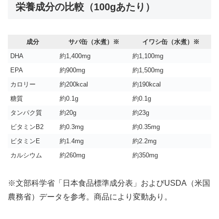
栄養成分の比較（100gあたり）
成分
サバ缶（水煮）※
イワシ缶（水煮）※
DHA
約1,400mg
約1,100mg
EPA
約900mg
約1,500mg
カロリー
約200kcal
約190kcal
糖質
約0.1g
約0.1g
タンパク質
約20g
約23g
ビタミンB2
約0.3mg
約0.35mg
ビタミンE
約1.4mg
約2.2mg
カルシウム
約260mg
約350mg
※文部科学省「日本食品標準成分表」およびUSDA（米国
農務省）データを参考。商品により変動あり。