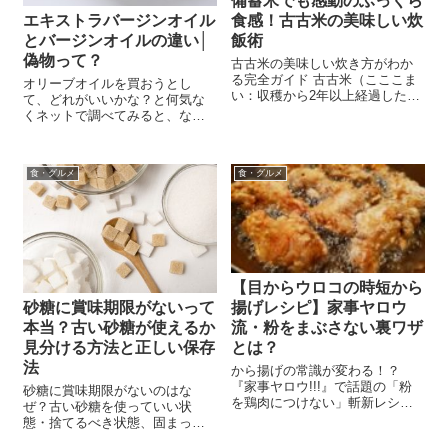
備蓄米でも感動のふっくら
食感！古古米の美味しい炊
エキストラバージンオイル
飯術
とバージンオイルの違い│
偽物って？
古古米の美味しい炊き方がわか
る完全ガイド 古古米（こここま
オリーブオイルを買おうとし
い：収穫から2年以上経過したお
て、どれがいいかな？と何気な
米）や備蓄米、古古古米（ここ
くネットで調べてみると、なぜ
こここまい：3年以上経過したお
か「本物」「偽物」なんて文字
米）を炊いて、「パサパサ」
が飛び交っています。 「偽物」
「まずい」「臭いがする…」と
ってどういうことでしょう？ オ
がっかりした経験はありません
食・グルメ
食・グルメ
リーブオイルには、サラダ油に
か？でも大丈...
はない、何かがあるようです。
等級とか、酸度...
【目からウロコの時短から
揚げレシピ】家事ヤロウ
砂糖に賞味期限がないって
流・粉をまぶさない裏ワザ
本当？古い砂糖が使えるか
とは？
見分ける方法と正しい保存
法
から揚げの常識が変わる！？
『家事ヤロウ!!!』で話題の「粉
砂糖に賞味期限がないのはな
を鶏肉につけない」斬新レシ
ぜ？古い砂糖を使っていい状
ピ。油に小麦粉を入れるだけで
態・捨てるべき状態、固まった
カリッと時短＆洗い物も激減！
砂糖の戻し方、冷蔵庫保存の注