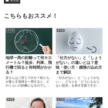
未分類
こちらもおススメ！
未分類
未分類
地球一周の距離って何キロ
「仕方がない」と「しょう
メートル？徒歩、列車、飛
がない」の違いとは？意
行機で回ると何時間がかか
味・使い方・感情の込め方
る？
まで解説
皆さんはご存じですか？私たち
「仕方がない」と「しょうがな
が暮らす地球を一周すると、ど
い」。どちらも「どうにもなら
のくらいの距離になるのでしょ
ない状況」を表す言葉ですが、
う。 さて、地球の周囲は一体何
意味や使い方、そして込められ
キロメートルあるのでしょう
る感情の違いには注意が必要で
か。そして、この距離を旅する
す。「なんとなく使っていたけ
未分類
未分類
のにはどれほどの時間が必要な
ど、正確な違いがわからな
のでしょうか。 さらに、この距
い…」という方も多いのではな