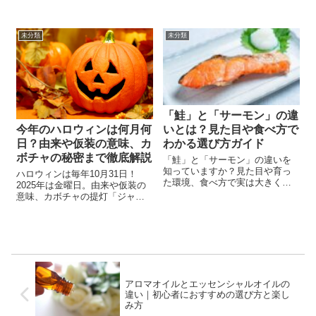
で、お店級の味に仕上げるコツ
し、将軍が京都へ行く行為を
を伝授。
「京へのぼる」と表現したこと
に由来しています。 「洛」は京
未分類
未分類
都を意味する字であり、「上
洛」は今でも京都へ行くことを
示しています。 こ...
「鮭」と「サーモン」の違
今年のハロウィンは何月何
いとは？見た目や食べ方で
日？由来や仮装の意味、カ
わかる選び方ガイド
ボチャの秘密まで徹底解説
「鮭」と「サーモン」の違いを
知っていますか？見た目や育っ
ハロウィンは毎年10月31日！
た環境、食べ方で実は大きく異
2025年は金曜日。由来や仮装の
なる鮭とサーモンについて、わ
意味、カボチャの提灯「ジャッ
かりやすく徹底解説。さらに、
ク・オー・ランタン」の伝説ま
混同されがちな「マス」や「ト
で解説。世界と日本の違いや仮
ラウト」との違いもご紹介しま
装・飾り・料理のアイデアも満
す。この記事を読めば、スーパ
載。
ーでの魚選びや料理の楽しみ方
がきっと広がりますよ。鮭とサ
ーモンの魅力を深く知りたい方
アロマオイルとエッセンシャルオイルの
におすすめの一冊です！
違い｜初心者におすすめの選び方と楽し
み方