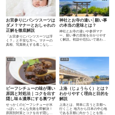
離はどのように...
いでしょうか？ この...
お宮参りにパンツスーツは
神社とお寺の違い│願い事
ダメ？マナーとおしゃれの
の本当の意味とは？
正解を徹底解説
神社とお寺の違いや参拝マナ
ー、願い事の意味を分かりやす
「お宮参りにパンツスーツは浮
く解説。初詣や厄払いで迷わな
く？」と不安な方へ。マナーの
いために知っておきたい基礎知
真相、写真映えする着こなし、
識を紹介します。
祖父母との服装合わせ方を紹
介。
未分類
未分類
ビーフシチューの味が薄い
上洛（じょうらく）とは？
原因と対処法｜コクを出す
わかりやすく理由と目的を
隠し味＆濃厚にする裏ワザ
解説
せっかくのビーフシチューが水
上洛とは、簡単に言うと京都へ
っぽい…そんな失敗を即解決！
行くこと 地方から日本の中心地
原因別対策とコクを出す隠し味
である京都に向かうことを指