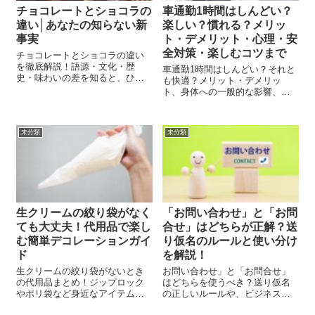
チョコレートとショコラの
車通勤1時間はしんどい？
違い│あなたの知らない新
楽しい？慣れる？メリッ
事実
ト・デメリット・心理・安
全対策・楽しむコツまで
チョコレートとショコラの違い
を徹底解説！語源・文化・歴
車通勤1時間はしんどい？それと
史・味わいの差を知ると、ひと
も快適？メリット・デメリッ
口の甘さがもっと深くなる。
ト、身体への一般的な影響、続
けるコツ、心理面の傾向まで分
かりやすく解説。通勤を少しで
も楽にしたい方のための総合ガ
未分類
未分類
イドです。
生クリームの絞り袋がなく
「お問い合わせ」と「お問
ても大丈夫！代用品で楽し
合せ」はどちらが正解？送
む簡単デコレーションガイ
り仮名のルールと使い分け
ド
を解説！
生クリームの絞り袋がないとき
お問い合わせ」と「お問合せ」
の代用品まとめ！ジップロック
はどちらを使うべき？送り仮名
やポリ袋など身近なアイテムで
の正しいルールや、ビジネスメ
簡単デコレーション。失敗防止
ール・公用文での使い分け方を