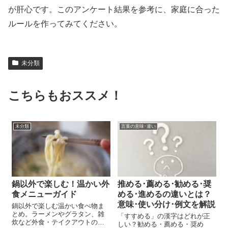
が肝心です。このアンケート結果を参考に、家庭に合った
ルールを作ってみてください。
未分類
こちらもおススメ！
未分類
言葉の意味･違い
鍋以外で楽しむ！温かい外
推める･薦める･勧める･奨
食メニューガイド
める･進めるの違いとは？
意味･使い分け･例文を解説
鍋以外で楽しむ温かい食べ物ま
とめ。ラーメンやグラタン、雑
「すすめる」の漢字はどれが正
炊など外食・テイクアウトの人
しい？勧める・薦める・奨め