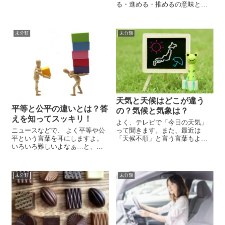
気メニューを解説。
る・進める・推めるの意味と違
いを例文付きで完全解説。ビジ
ネスや文章作成で迷わない使い
分けが身につきます。
未分類
未分類
天気と天候はどこが違う
平等と公平の違いとは？答
の？気候と気象は？
えを知ってスッキリ！
よく、テレビで「今日の天気」
って聞きます。また、最近は
ニュースなどで、 よく平等や公
「天候不順」と言う言葉もよく
平という言葉を耳にしますよ。
聞きます。 でも、今日の天候と
いろいろ難しいよなぁ…と、ニ
か、天気不順とう言葉は聞きま
ュースを見ながら思っている
せん。では、「天気」と「天
と、後ろでこんな兄弟げんかが
候」この違いとはなんでしょう
始まってしまうことがありま
未分類
未分類
か？ 知っているようで知りませ
す。 「お姉ちゃんのケーキのほ
んでした。 この...
うが大きい！」 「いつも弟ばっ
かりズルいよ...