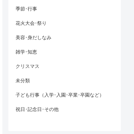
季節･行事
花火大会･祭り
美容･身だしなみ
雑学･知恵
クリスマス
未分類
子ども行事（入学･入園･卒業･卒園など）
祝日･記念日･その他