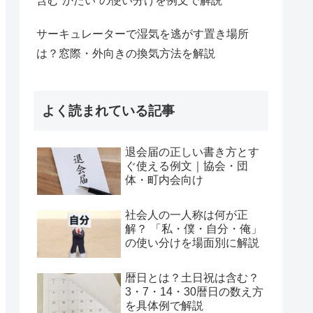
含む“かたい”の使い分けを例文で解説
サーキュレーターで湿気を逃がす置き場所
は？窓際・外向きの換気方法を解説
よく読まれている記事
退会届の正しい書き方とす
ぐ使える例文｜協会・団
体・町内会向け
社会人の一人称は何が正
解？ 「私・僕・自分・俺」
の使い分けを場面別に解説
暦日とは？土日祝は含む？
3・7・14・30暦日の数え方
を具体例で解説