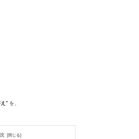
え”
を、
次