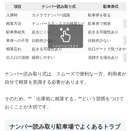
項目
ナンバー読み取り式
駐車券式
入庫時
カメラでナンバー認識
駐車券を取る
精算方法
ナンバー入力・スマホ精算など
駐車券で精算
駐車券紛失
起きにくい
起きる可能性あり
車体への不安
比較的少ない
比較的少ない
スクロールできます
精算忘れ
起きる可能性あり
出口ゲートで気づきやす
出入口の混雑
緩和しやすい
混雑する場合あり
ナンバー読み取り式は、スムーズで便利な一方、利用者が
自分で精算を意識する必要があります。
そのため、**「出庫前に精算する」**という習慣をつけて
おくことが大切です。
ナンバー読み取り駐車場でよくあるトラブ