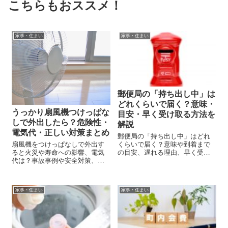
こちらもおススメ！
家事・住まい
家事・住まい
郵便局の「持ち出し中」は
どれくらいで届く？意味・
うっかり扇風機つけっぱな
目安・早く受け取る方法を
しで外出したら？危険性・
解説
電気代・正しい対策まとめ
郵便局の「持ち出し中」はどれ
くらいで届く？意味や到着まで
扇風機をつけっぱなしで外出す
の目安、遅れる理由、早く受け
ると火災や寿命への影響、電気
取る方法までやさしく解説しま
代は？事故事例や安全対策、買
す。
い替え目安まで徹底解説しま
す。
家事・住まい
家事・住まい