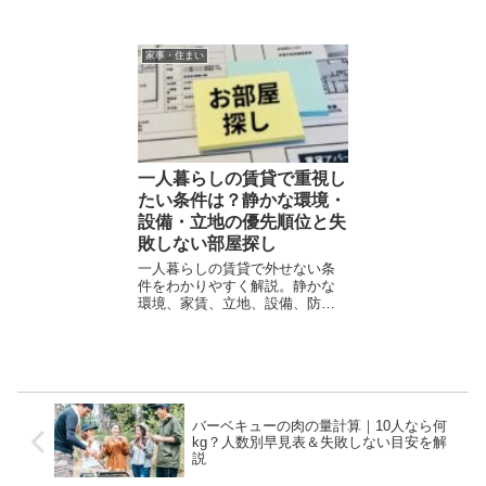
替え対応モデルも紹介し、後悔
になるケースをわかりやすく解
しない選び方を提案。
説。家族人数・衛生・給湯器ま
で総合判断できる完全ガイド。
家事・住まい
一人暮らしの賃貸で重視し
たい条件は？静かな環境・
設備・立地の優先順位と失
敗しない部屋探し
一人暮らしの賃貸で外せない条
件をわかりやすく解説。静かな
環境、家賃、立地、設備、防
犯、内見のチェックポイントま
で、後悔しない部屋探しのコツ
を初心者向けにまとめました。
バーベキューの肉の量計算｜10人なら何
kg？人数別早見表＆失敗しない目安を解
説