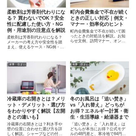
柔軟剤は芳香剤代わりにな
町内会費集金で不在が続く
る？ 買わないでOK？安全
ときの正しい対応｜例文・
性に配慮した使い方・NG
マナー・効率化のヒント
例・用途別の注意点を解説
町内会費集金で不在が続いて困
ったときの対処法を解説。お知
柔軟剤は芳香剤代わりになる？
らせ文例、訪問マナー、オンラ
メーカーの考え方や安全性を踏
イン集金の工夫までまとめまし
まえ、使えるケース・NG例・注
た。
意点を初心者向けにやさしく解
説。赤ちゃん・ペットがいる家
庭の注意点も紹介。
家事・住まい
家事・住まい
冷蔵庫の右開きとは？メリ
冬のお風呂は「追い焚き」
ット・デメリット・選び方
vs「入れ替え」どっちが
をわかりやすく解説【左開
お得？エネルギー計算・衛
きとの違いも】
生・生活導線・給湯器まで
冷蔵庫の右開きとは？利き手や
「追い焚き」と「入れ替え」は
壁の位置に合わせた選び方を詳
どちらが本当にお得？公式モデ
しく解説。シャープなどの付け
ルの48円差と、寒冷地で84円差