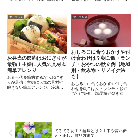
なわずに茶碗蒸しを温め直す効
家庭料理の視点から丁寧に解
果的な方法と、美味しさを保つ
説。保存・リメイク・地域文化
ための注意点をご紹介します。
まで網羅した完全ガイド。
食・グルメ
食・グルメ
事前に作っておいたり、余った
茶碗蒸しを再び楽しむための役
立つ情報を提供し...
おしるこに合うおかずや付
け合わせは？朝ご飯・ラン
お弁当の節約はおにぎりが
チ・おやつの献立例【地域
最強！主婦に人気の具材＆
別・飲み物・リメイク法
簡単アレンジ
も】
お弁当代を節約するならおにぎ
りが最強！主婦に人気の具材や
おしるこに合うおかずや付け合
飽きない簡単アレンジ、冷凍保
わせを朝ごはん・ランチ・おや
存のコツまで徹底解説します。
つ別に紹介。塩昆布や焼き鮭、
緑茶などの組み合わせで、冬の
和食をもっと楽しもう。
てるてる坊主の意味とは？由来や言い伝
え・正しい飾り方まで