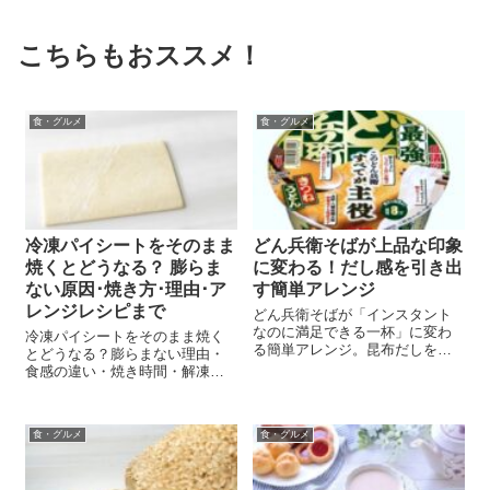
こちらもおススメ！
食・グルメ
食・グルメ
冷凍パイシートをそのまま
どん兵衛そばが上品な印象
焼くとどうなる？ 膨らま
に変わる！だし感を引き出
ない原因･焼き方･理由･ア
す簡単アレンジ
レンジレシピまで
どん兵衛そばが「インスタント
なのに満足できる一杯」に変わ
冷凍パイシートをそのまま焼く
る簡単アレンジ。昆布だしを使
とどうなる？膨らまない理由・
ったやさしい味わいの作り方
食感の違い・焼き時間・解凍の
を、材料・手順・注意点まで詳
コツ・失敗しないポイントまで
しく解説。
やさしく解説。初心者でもサク
サクに仕上がる方法と簡単レシ
食・グルメ
食・グルメ
ピも紹介します。