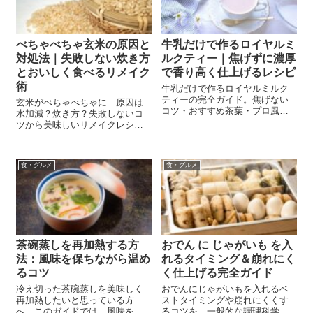
べちゃべちゃ玄米の原因と
牛乳だけで作るロイヤルミ
対処法｜失敗しない炊き方
ルクティー｜焦げずに濃厚
とおいしく食べるリメイク
で香り高く仕上げるレシピ
術
牛乳だけで作るロイヤルミルク
ティーの完全ガイド。焦げない
玄米がべちゃべちゃに…原因は
コツ・おすすめ茶葉・プロ風ア
水加減？炊き方？失敗しないコ
レンジ・カフェイン控えめの工
ツから美味しいリメイクレシ
夫・健康面のポイントまで徹底
ピ、保存方法まで初心者にもわ
解説。初心者でも本格的に楽し
かりやすく解説！
める極上レシピ。
食・グルメ
食・グルメ
茶碗蒸しを再加熱する方
おでん に じゃがいも を入
法：風味を保ちながら温め
れるタイミング＆崩れにく
るコツ
く仕上げる完全ガイド
冷え切った茶碗蒸しを美味しく
おでんにじゃがいもを入れるベ
再加熱したいと思っている方
ストタイミングや崩れにくくす
へ。このガイドでは、風味を損
るコツを、一般的な調理科学と