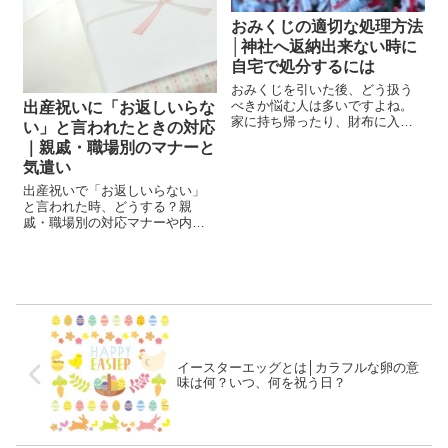
おみくじの適切な処理方法
│神社へ返納出来ない時に
自宅で処分するには
おみくじを引いた後、どう扱う
べきか悩む人は多いですよね。
出産祝いに「お返しいらな
家に持ち帰ったり、財布に入れ
い」と言われたときの対応
たまま忘れたりすることがあり
｜親戚・職場別のマナーと
ます。 私も、手帳に挟んでしま
気遣い
ったおみくじの処分に困った経
験があります。神社への焚き上
出産祝いで「お返しいらない」
げは面倒だし、ゴミ箱に捨てる
と言われた時、どうする？親
と何となく不安...
戚・職場別の対応マナーや内祝
いの相場まで解説！
イースターエッグとは│カラフルな卵の意
味は何？いつ、何を祝う日？