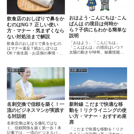
おはよう･こんにちは･こん
飲食店のおしぼりで鼻をか
ばんは の境目は何時か
むのはNG？ 正しい使い
ら？子供にもわかる簡単な
方・マナー・気まずくなら
説明
ない対処法まで解説
「おはよう」「こんにちは」
飲食店のおしぼりで鼻をかむの
「こんばんは」の境目はいつ？
はマナー違反？紙おしぼりは
太陽の動きやNHK、秘書技能検
OK？衛生面・お店側の事情・気
定の基準に基づいて、挨拶の時
まずくならない対処法まで、初
間帯をわかりやすく解説。季節
心者にも分かりやすく解説しま
や地域差も考慮し、子供にも伝
す。
言葉･マナー
言葉･マナー
わりやすい説明方法を紹介しま
す。正しい使い分け方を親子で
学びましょう！
名刺交換で信頼を築く！一
新幹線 こだまで快適な移
流のビジネスマンが実践す
動を！リクライニングの使
る対話術
い方・マナー・おすすめ座
席
名刺交換は単なる儀礼ではな
く、信頼関係を築く第一歩！本
「こだまで快適な移動を！リク
記事では、一流のビジネスパー
ライニングの使い方・マナー・