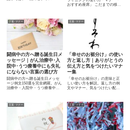
ソンが実践する名刺交換の5つの
おすすめ座席」 こだまでの移動
ポイントを紹介。名前の確認方
をより快適にするためのリクラ
法、名刺の活用術、フォローア
イニングの使い方、マナー、お
ップのコツなど、好印象を与え
すすめ座席を徹底解説！N700系
るテクニックを詳しく解説しま
言葉･マナー
言葉･マナー
と700系の違い、自由席・指定席
す。名刺交換を成功につなげた
の選び方、快適に過ごすための
い方は必見！
ポイントも紹介します。快適な
新幹線旅を楽しみましょう！
闘病中の方へ贈る誕生日メ
「幸せのお裾分け」の使い
ッセージ｜がん治療中･入
方と返し方｜ありがとうの
院中･うつ療養中にも失礼
伝え方と気をつけたいマナ
にならない言葉の選び方
ー集
闘病中の方へ贈る誕生日メッセ
「幸せのお裾分け」の意味と正
ージ例文150選を完全網羅。がん
しい使い方を解説。返し方の例
治療中・入院中・うつ療養中で
文やマナー、気をつけたい配慮
も失礼にならない言葉の選び
も丁寧に紹介します。
方、NG表現と言い換え、LINE向
け短文〜長文例文まで徹底解説
言葉･マナー
言葉･マナー
します。