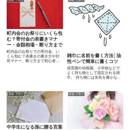
家族･子育て
家族･子育て
町内会のお祭りにいくら包
む？寄付金の表書きマナ
ー・金額相場・断り方まで
町内会のお祭りでの寄付金、い
雑巾に名前を書く方法│油
くら包む？表書きの書き方や封
筒マナー、断り方まで初心者に
性ペンで簡単に書くコツ
もやさしく解説！
保育園や幼稚園、小学校などで
よく持ち物として指定される雑
巾。 持ち物には名前を書かなけ
ればいけませんよね。でも、雑
巾ってタオルの毛羽立ちが邪魔
で名前が書きにくい！ そんな名
家族･子育て
家族･子育て
前が書きにくい雑巾に名前を書
くのにおすすめの方法は、「手
書き」です。...
中学生になる孫に贈る言葉