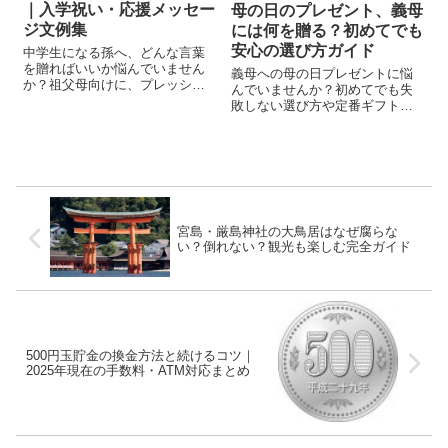
｜入学祝い・応援メッセー
母の日のプレゼント、義母
ジ文例集
には何を贈る？初めてでも
安心の選び方ガイド
中学生になる孫へ、どんな言葉
を贈ればいいか悩んでいません
義母への母の日プレゼントに悩
か？祖父母向けに、プレッシャ
んでいませんか？初めてでも失
ーにならない入学祝いの言葉・
敗しない選び方や定番ギフト、
応援メッセージ例を豊富にまと
好みが分からないときの対処
めました。
法、NG例まで分かりやすく解説
します。
宮島・厳島神社の大鳥居はなぜ腐らな
い？倒れない？観光も楽しむ完全ガイド
500円玉貯金の換金方法と続けるコツ｜
2025年現在の手数料・ATM対応まとめ