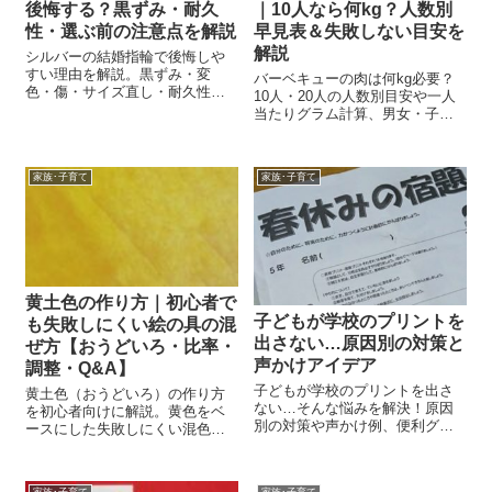
後悔する？黒ずみ・耐久
｜10人なら何kg？人数別
性・選ぶ前の注意点を解説
早見表＆失敗しない目安を
解説
シルバーの結婚指輪で後悔しや
すい理由を解説。黒ずみ・変
バーベキューの肉は何kg必要？
色・傷・サイズ直し・耐久性な
10人・20人の人数別目安や一人
どの注意点や、向いている人・
当たりグラム計算、男女・子ど
選ぶ前のチェックポイントをわ
も別の調整方法、予算相場、余
かりやすく紹介します。
ったときの保存方法まで完全解
説。
家族･子育て
家族･子育て
黄土色の作り方｜初心者で
子どもが学校のプリントを
も失敗しにくい絵の具の混
出さない…原因別の対策と
ぜ方【おうどいろ・比率・
声かけアイデア
調整・Q&A】
子どもが学校のプリントを出さ
黄土色（おうどいろ）の作り方
ない…そんな悩みを解決！原因
を初心者向けに解説。黄色をベ
別の対策や声かけ例、便利グッ
ースにした失敗しにくい混色方
ズまで紹介。忙しいママ・パパ
法、比率の考え方、画材別の注
必見の習慣化アイデア集です。
意点やQ&Aまでまとめました。