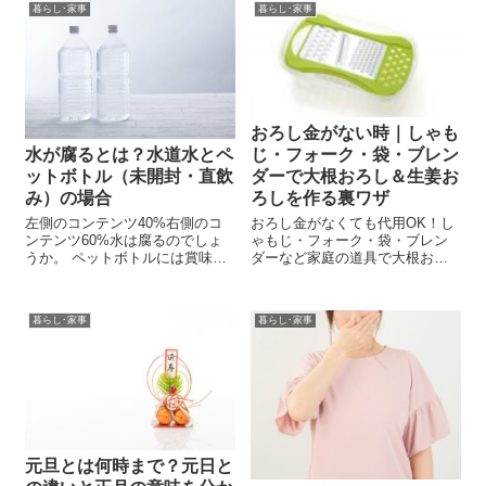
暮らし･家事
暮らし･家事
役立つ情報満載です。
おろし金がない時｜しゃも
じ・フォーク・袋・ブレン
水が腐るとは？水道水とペ
ダーで大根おろし＆生姜お
ットボトル（未開封・直飲
ろしを作る裏ワザ
み）の場合
おろし金がなくても代用OK！し
左側のコンテンツ40%右側のコ
ゃもじ・フォーク・袋・ブレン
ンテンツ60%水は腐るのでしょ
ダーなど家庭の道具で大根おろ
うか。 ペットボトルには賞味期
しや生姜おろしを作る方法を紹
限が書いてあるし、 口を付けた
介。衛生・保存のコツも解説。
水は早めに飲み切るのがいいと
【生活の知恵】
聞きます。 やはりいつか飲めな
暮らし･家事
暮らし･家事
くなるのでしょうか？ なぜ、ど
れくらいの時間で、 水は腐って
し...
元旦とは何時まで？元日と