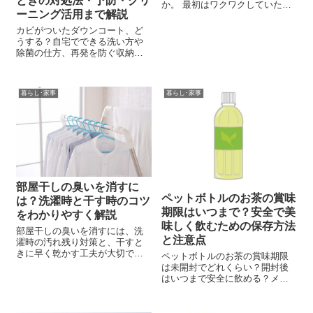
ときの対処法・予防・クリ
か。 最初はワクワクしていたの
ーニング活用まで解説
に、 いつの間にか白いページが
増えて、 気づけば開かなくなっ
カビがついたダウンコート、ど
てしまう。 そんな経験を繰り返
うする？自宅でできる洗い方や
していると、 「自分はズボラだ
除菌の仕方、再発を防ぐ収納方
から仕方ないのかな」と感じて
法までやさしく紹介。
しま...
暮らし･家事
暮らし･家事
部屋干しの臭いを消すに
ペットボトルのお茶の賞味
は？洗濯時と干す時のコツ
期限はいつまで？安全で美
をわかりやすく解説
味しく飲むための保存方法
部屋干しの臭いを消すには、洗
と注意点
濯時の汚れ残り対策と、干すと
きに早く乾かす工夫が大切で
ペットボトルのお茶の賞味期限
す。生乾き臭の原因や、洗剤・
は未開封でどれくらい？開封後
漂白剤の使い方、部屋干しのコ
はいつまで安全に飲める？メー
ツをわかりやすく解説します。
カー推奨期間や保存方法、劣化
の見分け方、種類別の期限目安
まで詳しく解説。災害備蓄にも