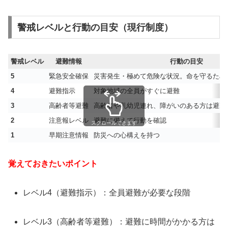
警戒レベルと行動の目安（現行制度）
警戒レベル
避難情報
行動の目安
5
緊急安全確保
災害発生・極めて危険な状況。命を守るため
4
避難指示
対象地域の全員がすぐに避難
3
高齢者等避難
高齢者や乳幼児連れ、障がいのある方は避難
2
注意報レベル
避難に備えて行動を確認
スクロールできます
1
早期注意情報
防災への心構えを持つ
覚えておきたいポイント
レベル4（避難指示）：全員避難が必要な段階
レベル3（高齢者等避難）：避難に時間がかかる方は