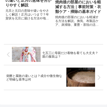
の違いと正月の意味を分か
焼肉後の部屋のにおいを軽
りやすく解説
減する方法｜事前対策・衣
元旦と元日の意味や違いをやさ
類ケア・掃除の基本ガイド
しく解説！正月はいつまで？年
焼肉後の部屋のにおいを軽減す
賀状を元旦に届ける方法や地域
る方法を解説。換気、布製品ケ
ごとの風習も紹介します。
ア、床掃除、重曹・茶殻の活
用、衣類や髪のにおい対策、焼
肉前の予防策まで紹介します。
七五三に母親だけ着物を着ても大丈夫？
親の服装は？
発酵と腐敗の違いとは？成分や微生物な
ど明確な基準は何