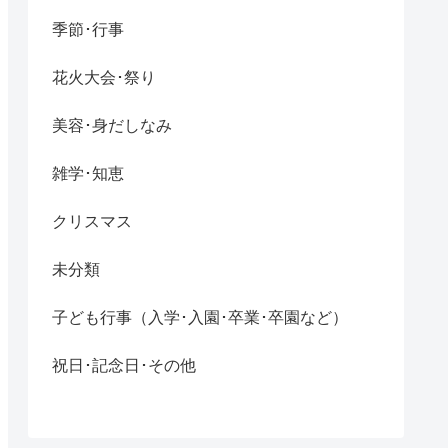
季節･行事
花火大会･祭り
美容･身だしなみ
雑学･知恵
クリスマス
未分類
子ども行事（入学･入園･卒業･卒園など）
祝日･記念日･その他