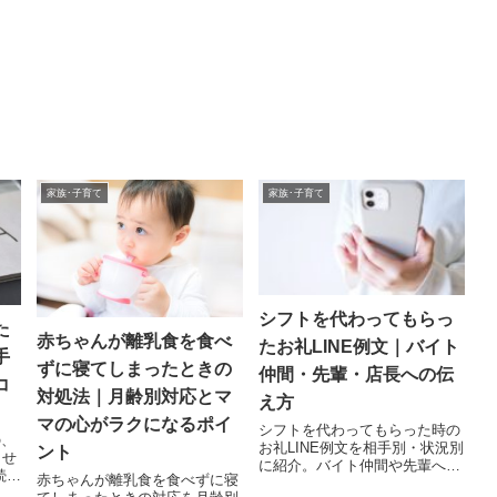
家族･子育て
家族･子育て
シフトを代わってもらっ
た
赤ちゃんが離乳食を食べ
たお礼LINE例文｜バイト
手
ずに寝てしまったときの
仲間・先輩・店長への伝
コ
対処法｜月齢別対応とマ
え方
マの心がラクになるポイ
シフトを代わってもらった時の
の、
お礼LINE例文を相手別・状況別
ント
ませ
に紹介。バイト仲間や先輩への
続け
赤ちゃんが離乳食を食べずに寝
伝え方、返信例、店長への報
らい