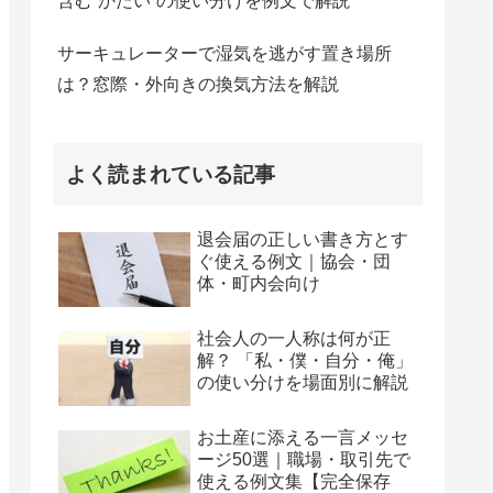
含む“かたい”の使い分けを例文で解説
サーキュレーターで湿気を逃がす置き場所
は？窓際・外向きの換気方法を解説
よく読まれている記事
退会届の正しい書き方とす
ぐ使える例文｜協会・団
体・町内会向け
社会人の一人称は何が正
解？ 「私・僕・自分・俺」
の使い分けを場面別に解説
お土産に添える一言メッセ
ージ50選｜職場・取引先で
使える例文集【完全保存