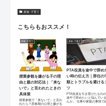
家族･子育て
こちらもおススメ！
家族･子育て
家族･子育て
PTA役員を途中で辞め
い時の伝え方｜辞任の
授業参観を嫌がる子の理
順とトラブルを避ける
由と親の対応法｜「来な
ツ
いで」と言われたときの
PTA役員を引き受けたもの
具体策
途中で辞めたいと悩んでい
授業参観で「来ないで」と言わ
んか。 仕事や家庭の事情で
れたら？思春期の心理と嫌がる
るのが難しい 人間関係がつ