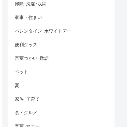
掃除･洗濯･収納
家事・住まい
バレンタイン･ホワイトデー
便利グッズ
言葉づかい･敬語
ペット
夏
家族･子育て
食・グルメ
言葉･マナー