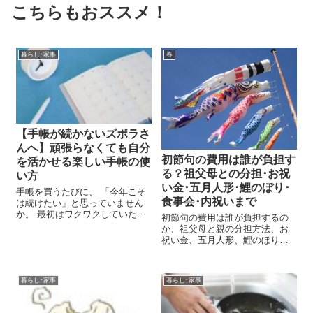
こちらもおススメ！
暮らし･家事
春
【手帳が続かないズボラさ
んへ】頑張らなくても自分
初節句の費用は誰が負担す
を活かせる楽しい手帳の使
る？祖父母との分担･お祝
い方
い金･五月人形･鯉のぼり･
手帳を買うたびに、 「今年こそ
食事会･内祝いまで
は続けたい」と思っていません
か。 最初はワクワクしていたの
初節句の費用は誰が負担するの
に、 いつの間にか白いページが
か、祖父母と親の分担方法、お
増えて、 気づけば開かなくなっ
祝い金、五月人形、鯉のぼり、
てしまう。 そんな経験を繰り返
食事会、内祝い、現代のマナー
していると、 「自分はズボラだ
まで詳しく解説。地域差や家庭
から仕方ないのかな」と感じて
ごとの違いを踏まえ、無理なく
しま...
暮らし･家事
暮らし･家事
円満に祝うためのポイントをわ
かりやすくまとめました。