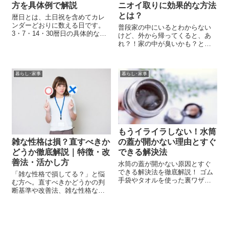
方を具体例で解説
ニオイ取りに効果的な方法
とは？
暦日とは、土日祝を含めてカレ
ンダーどおりに数える日です。
普段家の中にいるとわからない
3・7・14・30暦日の具体的な数
けど、外から帰ってくると、あ
え方、営業日との違い、初日不
れ？！家の中が臭いかも？とい
算入、期限日が休日の場合、必
う事がありませんか？ 生活をし
着・消印有効の注意点までわか
ている場所なので、どうしても
りやすく解説します。
料理のニオイやタバコのニオ
暮らし･家事
暮らし･家事
イ、洗濯物のニオイなどの生活
臭が家の中に漂ってしまいま
す。 窓を開けて換...
もうイライラしない！水筒
の蓋が開かない理由とすぐ
雑な性格は損？直すべきか
できる解決法
どうか徹底解説｜特徴・改
善法・活かし方
水筒の蓋が開かない原因とすぐ
できる解決法を徹底解説！ ゴム
「雑な性格で損してる？」と悩
手袋やタオルを使った裏ワザか
む方へ。直すべきかどうかの判
ら便利グッズ、再発防止のメン
断基準や改善法、雑な性格なら
テナンス方法まで、もうイライ
ではの強みをわかりやすく解説
ラせずに快適に使えるコツをま
します。
とめました。