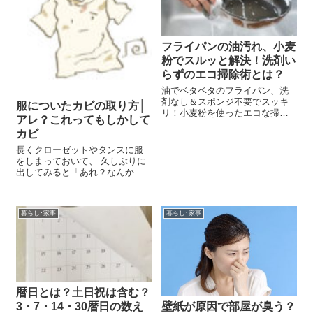
フライパンの油汚れ、小麦
粉でスルッと解決！洗剤い
らずのエコ掃除術とは？
油でベタベタのフライパン、洗
剤なし＆スポンジ不要でスッキ
服についたカビの取り方│
リ！小麦粉を使ったエコな掃除
アレ？これってもしかして
術と活用テクをやさしく解説し
カビ
ます。
長くクローゼットやタンスに服
をしまっておいて、 久しぶりに
出してみると「あれ？なんかつ
いている…」 ということありま
せんか？ なんとなーく白っぽい
粉のようなものだったり、 黒い
暮らし･家事
暮らし･家事
斑点模様のようになっていた
り。 それ実はカビかもしれませ
ん。 服...
暦日とは？土日祝は含む？
3・7・14・30暦日の数え
壁紙が原因で部屋が臭う？