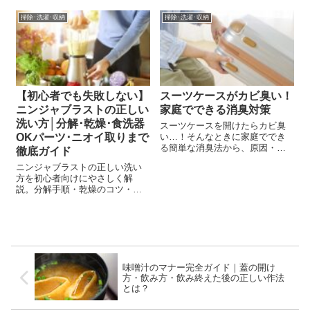
対処法や予防習慣まで初心者向
掃除･洗濯･収納
掃除･洗濯･収納
けに紹介します。
【初心者でも失敗しない】
スーツケースがカビ臭い！
ニンジャブラストの正しい
家庭でできる消臭対策
洗い方│分解･乾燥･食洗器
スーツケースを開けたらカビ臭
OKパーツ･ニオイ取りまで
い…！そんなときに家庭ででき
る簡単な消臭法から、原因・予
徹底ガイド
防・プロの最終手段まで徹底解
ニンジャブラストの正しい洗い
説。旅行前に安心して使えるス
方を初心者向けにやさしく解
ーツケースのケア方法を紹介し
説。分解手順・乾燥のコツ・食
ます。
洗器OKパーツ・ニオイ取り・
NG行為まで完全ガイド。故障を
防ぎ長く清潔に使うためのポイ
ントをわかりやすくまとめまし
た。
味噌汁のマナー完全ガイド｜蓋の開け
方・飲み方・飲み終えた後の正しい作法
とは？