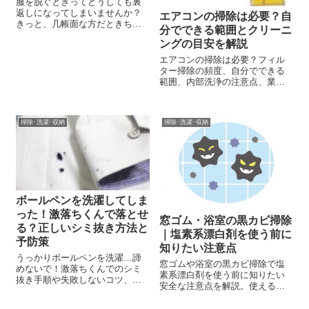
服を脱ぐときってどうしても裏
返しになってしまいませんか？
エアコンの掃除は必要？自
きっと、几帳面な方だときちん
分でできる範囲とクリーニ
と裏返しになった服を元に戻し
ングの目安を解説
てから洗濯カゴに入れるでしょ
う。 ズボラな私は 中々、元に戻
エアコンの掃除は必要？フィル
してから洗濯カゴに入れること
ター掃除の頻度、自分でできる
ができない…！生粋のズボラ人
範囲、内部洗浄の注意点、業者
間はそのま...
クリーニングを検討する目安ま
でわかりやすく解説します。
掃除･洗濯･収納
掃除･洗濯･収納
ボールペンを洗濯してしま
った！激落ちくんで落とせ
窓ゴム・浴室の黒カビ掃除
る？正しいシミ抜き方法と
｜塩素系漂白剤を使う前に
予防策
知りたい注意点
うっかりボールペンを洗濯…諦
窓ゴムや浴室の黒カビ掃除で塩
めないで！激落ちくんでのシミ
素系漂白剤を使う前に知りたい
抜き手順や失敗しないコツ、ク
安全な注意点を解説。使える場
リーニングとの使い分けを紹
所・避けたい場所、混ぜてはい
介。
けない洗剤、落ちない黒カビの