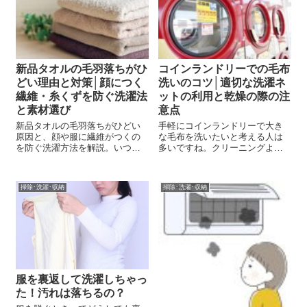
新品タオルの毛羽落ちがひ
コインランドリーでの毛布
どい理由と対策│顔につく
洗いのコツ│適切な洗濯ネ
繊維・糸くずを防ぐ洗濯法
ットの利用と乾燥の際の注
と素材選び
意点
新品タオルの毛羽落ちがひどい
手軽にコインランドリーで大き
原因と、顔や服に繊維がつくの
な毛布を洗いたいと考える人は
を防ぐ洗濯方法を解説。いつま
多いですね。クリーニングより
で続くのか、正しい対策やタオ
コストを抑えられるため、魅力
ル選びのポイントもわかりやす
的な選択肢です。 しかし、コイ
く紹介します。
ンランドリーでの毛布の洗濯に
掃除･洗濯･収納
掃除･洗濯･収納
は失敗することもあります。 コ
インランドリーで毛布を上手に
洗うための注...
服を裏返して洗濯しちゃっ
た！汚れは落ちるの？