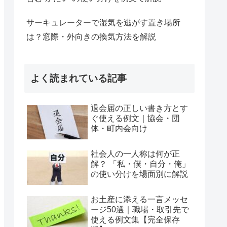
サーキュレーターで湿気を逃がす置き場所
は？窓際・外向きの換気方法を解説
よく読まれている記事
退会届の正しい書き方とす
ぐ使える例文｜協会・団
体・町内会向け
社会人の一人称は何が正
解？ 「私・僕・自分・俺」
の使い分けを場面別に解説
お土産に添える一言メッセ
ージ50選｜職場・取引先で
使える例文集【完全保存