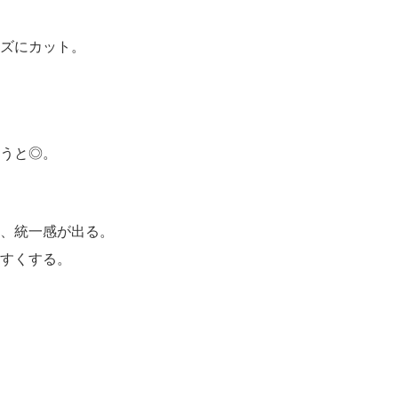
イズにカット。
使うと◎。
と、統一感が出る。
やすくする。