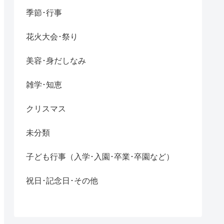
季節･行事
花火大会･祭り
美容･身だしなみ
雑学･知恵
クリスマス
未分類
子ども行事（入学･入園･卒業･卒園など）
祝日･記念日･その他